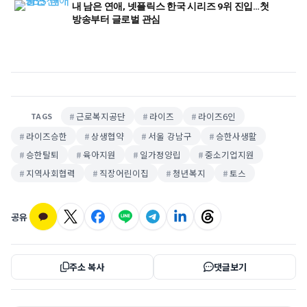
내 남은 연애, 넷플릭스 한국 시리즈 9위 진입…첫
방송부터 글로벌 관심
근로복지공단
라이즈
라이즈6인
TAGS
라이즈승한
상생협약
서울 강남구
승한사생활
승한탈퇴
육아지원
일가정양립
중소기업지원
지역사회협력
직장어린이집
청년복지
토스
공유
주소 복사
댓글보기