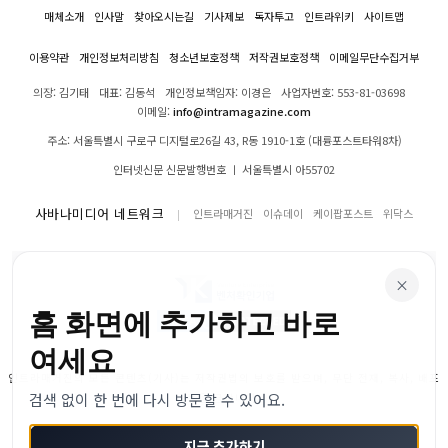
매체소개
인사말
찾아오시는길
기사제보
독자투고
인트라위키
사이트맵
이용약관
개인정보처리방침
청소년보호정책
저작권보호정책
이메일무단수집거부
의장: 김기태
대표: 김동석
개인정보책임자: 이경은
사업자번호: 553-81-03698
이메일:
info@intramagazine.com
주소: 서울특별시 구로구 디지털로26길 43, R동 1910-1호 (대륭포스트타워8차)
인터넷신문 신문발행번호 ㅣ 서울특별시 아55702
사바나미디어 네트워크
인트라매거진
이슈데이
케이팝포스트
위닥스
×
홈 화면에 추가하고 바로
여세요
인트라매거진의 모든 콘텐츠(기사)는 저작권법의 보호를 받으며, 무단 전재, 복사, 배포
검색 없이 한 번에 다시 방문할 수 있어요.
등을 금합니다.
© 2024–2026 인트라매거진. All Rights Reserved
지금 추가하기