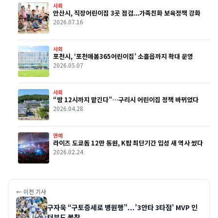
사회
안산시, 직장어린이집 3곳 점검...가족친화 보육정책 강화
2026.07.16
사회
포천시, ‘포천애봄365어린이집’ 소흘읍까지 확대 운영
2026.05.07
사회
“밤 12시까지 맡긴다”…구리시 어린이집 정책 바뀌었다
2026.04.28
연예
라이즈 도쿄돔 12만 동원, K팝 최단기간 입성 새 역사 썼다
2026.02.24
← 이전 기사
구자욱 “구토증세로 병원행”...’3안타 3타점’ MVP 인
터뷰도 불참