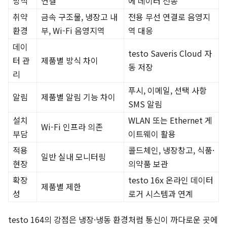
방식
연결
에 데이터 전송
취약
금속 구조물, 냉장고 내
전용 무선 연결로 음영지
환경
부, Wi-Fi 음영지역
역 대응
데이
testo Saveris Cloud 자
터 관
제품별 방식 차이
동 저장
리
푸시, 이메일, 선택 사항
알림
제품별 알림 기능 차이
SMS 알림
설치
WLAN 또는 Ethernet 게
Wi-Fi 인프라 의존
부담
이트웨이 활용
적용
콜드체인, 냉장창고, 식품·
일반 실내 모니터링
현장
의약품 보관
확장
testo 16x 온라인 데이터
제품별 제한
성
로거 시스템과 연계
testo 164의 강점은 냉장·냉동 환경처럼 통신이 까다로운 곳에