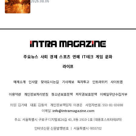
2026.08.06
주요뉴스
사회
경제
스포츠
연예
IT테크
게임
문화
라이프
매체소개
인사말
찾아오시는길
기사제보
독자투고
인트라위키
사이트맵
이용약관
개인정보처리방침
청소년보호정책
저작권보호정책
이메일무단수집거부
의장: 김기태
대표: 김동석
개인정보책임자: 이경은
사업자번호: 553-81-03698
이메일:
info@intramagazine.com
주소: 서울특별시 구로구 디지털로26길 43, R동 1910-1호 (대륭포스트타워8차)
인터넷신문 신문발행번호 ㅣ 서울특별시 아55702