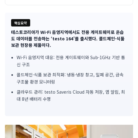
핵심요약
테스토코리아가 Wi-Fi 음영지역에서도 전용 게이트웨이로 온습
기
도 데이터를 전송하는 ‘testo 164’를 출시했다. 콜드체인·식품
보관 현장용 제품이다.
사
Wi-Fi 음영지역 대응: 전용 게이트웨이와 Sub-1GHz 기반 통
핵
신 구조
심
콜드체인·식품 보관 최적화: 냉동·냉장 창고, 밀폐 공간, 금속
요
구조물 환경 모니터링
클라우드 관리: testo Saveris Cloud 자동 저장, 앱 알림, 최
약
대 8년 배터리 수명