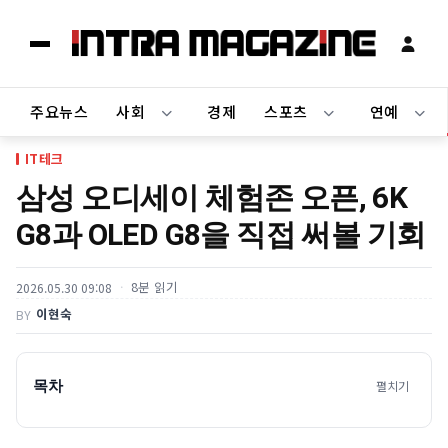
주요뉴스
사회
경제
스포츠
연예
IT테크
삼성 오디세이 체험존 오픈, 6K
G8과 OLED G8을 직접 써볼 기회
8분 읽기
2026.05.30 09:08
이현숙
BY
목차
펼치기