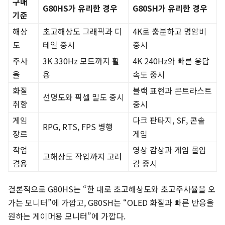
구매
G80HS가 유리한 경우
G80SH가 유리한 경우
기준
해상
초고해상도 그래픽과 디
4K로 충분하고 명암비
도
테일 중시
중시
주사
3K 330Hz 모드까지 활
4K 240Hz와 빠른 응답
율
용
속도 중시
화질
블랙 표현과 콘트라스트
선명도와 픽셀 밀도 중시
취향
중시
게임
다크 판타지, SF, 콘솔
RPG, RTS, FPS 병행
장르
게임
작업
영상 감상과 게임 몰입
고해상도 작업까지 고려
겸용
감 중시
결론적으로 G80HS는 “한 대로 초고해상도와 초고주사율을 오
가는 모니터”에 가깝고, G80SH는 “OLED 화질과 빠른 반응을
원하는 게이머용 모니터”에 가깝다.