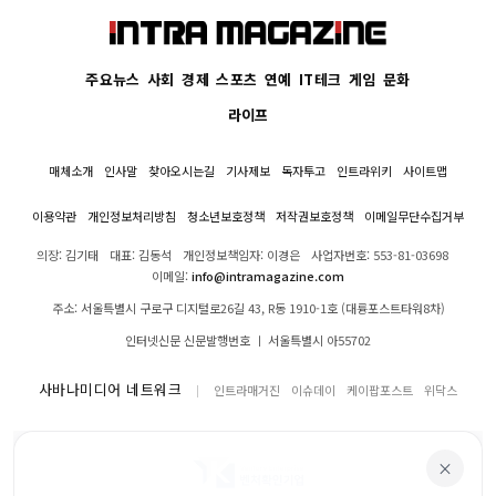
주요뉴스
사회
경제
스포츠
연예
IT테크
게임
문화
라이프
매체소개
인사말
찾아오시는길
기사제보
독자투고
인트라위키
사이트맵
이용약관
개인정보처리방침
청소년보호정책
저작권보호정책
이메일무단수집거부
의장: 김기태
대표: 김동석
개인정보책임자: 이경은
사업자번호: 553-81-03698
이메일:
info@intramagazine.com
주소: 서울특별시 구로구 디지털로26길 43, R동 1910-1호 (대륭포스트타워8차)
인터넷신문 신문발행번호 ㅣ 서울특별시 아55702
사바나미디어 네트워크
인트라매거진
이슈데이
케이팝포스트
위닥스
×