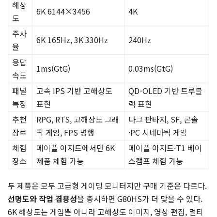
해상
6K 6144×3456
4K
도
주사
6K 165Hz, 3K 330Hz
240Hz
율
응답
1ms(GtG)
0.03ms(GtG)
속도
패널
고속 IPS 기반 고해상도
QD-OLED 기반 트루블
특징
표현
랙 표현
추천
RPG, RTS, 고해상도 그래
다크 판타지, SF, 콘솔
장르
픽 게임, FPS 병행
·PC 시네마틱 게임
체험
메이플 아지트에서만 6K
메이플 아지트·T1 베이
장소
제품 체험 가능
스캠프 체험 가능
두 제품은 모두 고급형 게이밍 모니터지만 구매 기준은 다르다.
선명도와 작업 겸용성
을 중시하면 G80HS가 더 맞을 수 있다.
6K 해상도는 게임뿐 아니라 고해상도 이미지, 영상 편집, 멀티