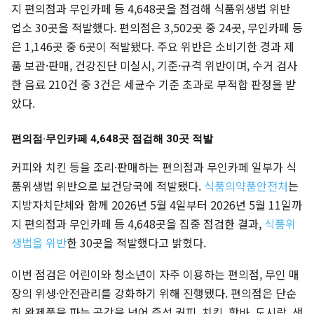
지 편의점과 무인카페 등 4,648곳을 점검해 식품위생법 위반
업소 30곳을 적발했다. 편의점은 3,502곳 중 24곳, 무인카페 등
은 1,146곳 중 6곳이 적발됐다. 주요 위반은 소비기한 경과 제
품 보관·판매, 건강진단 미실시, 기준·규격 위반이며, 수거 검사
한 음료 210건 중 3건은 세균수 기준 초과로 부적합 판정을 받
았다.
편의점·무인카페 4,648곳 점검해 30곳 적발
커피와 치킨 등을 조리·판매하는 편의점과 무인카페 일부가 식
품위생법 위반으로 보건당국에 적발됐다.
식품의약품안전처
는
지방자치단체와 함께 2026년 5월 4일부터 2026년 5월 11일까
지 편의점과 무인카페 등 4,648곳을 집중 점검한 결과,
식품위
생법을 위반
한 30곳을 적발했다고 밝혔다.
이번 점검은 어린이와 청소년이 자주 이용하는 편의점, 무인 매
장의 위생·안전관리를 강화하기 위해 진행됐다. 편의점은 단순
히 완제품을 파는 공간을 넘어 즉석 커피, 치킨, 핫바, 도시락, 샌