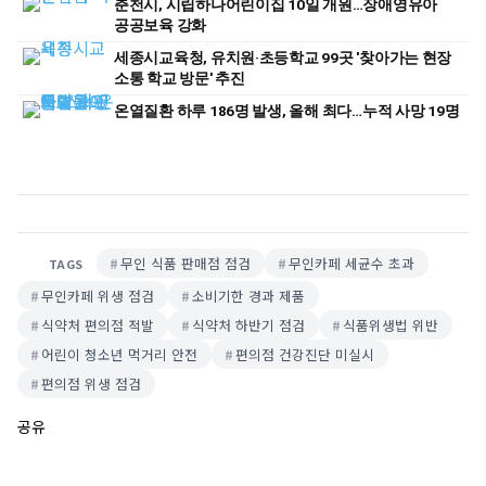
춘천시, 시립하나어린이집 10일 개원…장애영유아
공공보육 강화
세종시교육청, 유치원·초등학교 99곳 '찾아가는 현장
소통 학교 방문' 추진
온열질환 하루 186명 발생, 올해 최다…누적 사망 19명
무인 식품 판매점 점검
무인카페 세균수 초과
TAGS
무인카페 위생 점검
소비기한 경과 제품
식약처 편의점 적발
식약처 하반기 점검
식품위생법 위반
어린이 청소년 먹거리 안전
편의점 건강진단 미실시
편의점 위생 점검
공유