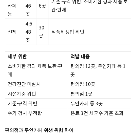
기준·규격 위반, 소비기한 경과 제품 보
카페
46
6곳
관·판매
등
곳
4,6
30
전체
48
식품위생법 위반
곳
곳
세부 위반
적발 내용
소비기한 경과 제품 보관·판
편의점 13곳, 무인카페 등 1
매
곳
건강진단 미실시
편의점 10곳
시설기준 위반
편의점 1곳
기준·규격 위반
무인카페 등 3곳
수거 검사 부적합
음료 3건 세균수 기준 초과
편의점과 무인카페 위생 위험 차이