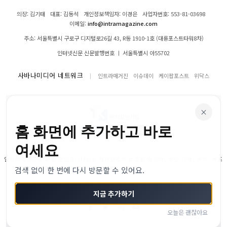
의장: 김기태
대표: 김동석
개인정보책임자: 이경은
사업자번호: 553-81-03698
이메일:
info@intramagazine.com
주소: 서울특별시 구로구 디지털로26길 43, R동 1910-1호 (대륭포스트타워8차)
인터넷신문 신문발행번호 ㅣ 서울특별시 아55702
사바나미디어 네트워크
인트라매거진
이슈데이
케이팝포스트
위닥스
×
홈 화면에 추가하고 바로
여세요
인트라매거진의 모든 콘텐츠(기사)는 저작권법의 보호를 받으며, 무단 전재, 복사, 배포
검색 없이 한 번에 다시 방문할 수 있어요.
등을 금합니다.
© 2024–2026 인트라매거진. All Rights Reserved
지금 추가하기
오늘은 괜찮아요