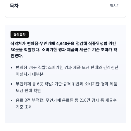
목차
펼치기
핵심요약
식약처가 편의점·무인카페 4,648곳을 점검해 식품위생법 위반
기
30곳을 적발했다. 소비기한 경과 제품과 세균수 기준 초과가 확
인됐다.
사
편의점 24곳 적발: 소비기한 경과 제품 보관·판매와 건강진단
핵
미실시가 대부분
심
무인카페 등 6곳 적발: 기준·규격 위반과 소비기한 경과 제품
요
보관·판매 확인
음료 3건 부적합: 무인카페 음료류 등 210건 검사 중 세균수
약
기준 초과