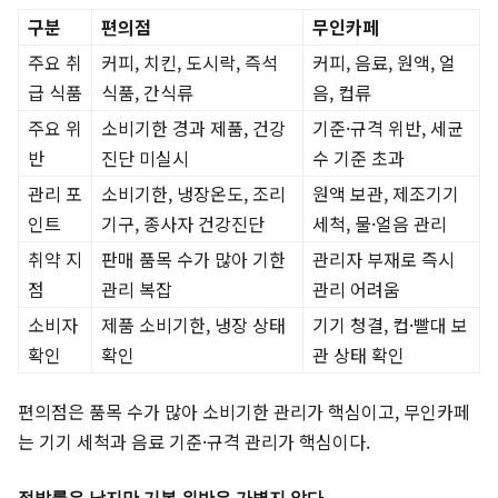
구분
편의점
무인카페
주요 취
커피, 치킨, 도시락, 즉석
커피, 음료, 원액, 얼
급 식품
식품, 간식류
음, 컵류
주요 위
소비기한 경과 제품, 건강
기준·규격 위반, 세균
반
진단 미실시
수 기준 초과
관리 포
소비기한, 냉장온도, 조리
원액 보관, 제조기기
인트
기구, 종사자 건강진단
세척, 물·얼음 관리
취약 지
판매 품목 수가 많아 기한
관리자 부재로 즉시
점
관리 복잡
관리 어려움
소비자
제품 소비기한, 냉장 상태
기기 청결, 컵·빨대 보
확인
확인
관 상태 확인
편의점은 품목 수가 많아 소비기한 관리가 핵심이고, 무인카페
는 기기 세척과 음료 기준·규격 관리가 핵심이다.
적발률은 낮지만 기본 위반은 가볍지 않다