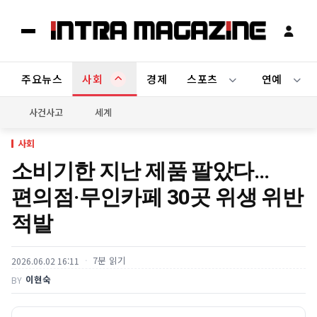
주요뉴스
사회
경제
스포츠
연예
사건사고
세계
사회
소비기한 지난 제품 팔았다…
편의점·무인카페 30곳 위생 위반
적발
7분 읽기
2026.06.02 16:11
이현숙
BY