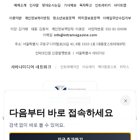
매체소개
인사말
찾아오시는길
기사제보
독자투고
인트라위키
사이트맵
이용약관
개인정보처리방침
청소년보호정책
저작권보호정책
이메일무단수집거부
의장: 김기태
대표: 김동석
개인정보책임자: 이경은
사업자번호: 553-81-03698
이메일:
info@intramagazine.com
주소: 서울특별시 구로구 디지털로26길 43, R동 1910-1호 (대륭포스트타워8차)
인터넷신문 신문발행번호 ㅣ 서울특별시 아55702
사바나미디어 네트워크
인트라매거진
이슈데이
케이팝포스트
위닥스
×
다음부터 바로 접속하세요
인트라매거진의 모든 콘텐츠(기사)는 저작권법의 보호를 받으며, 무단 전재, 복사, 배포
검색 없이 바로 볼 수 있어요.
등을 금합니다.
© 2024–2026 인트라매거진. All Rights Reserved
지금 추가하기