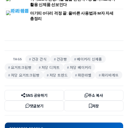
활용 신제품 선보인다
아기띠 O다리 걱정 끝: 올바른 사용법과 M자 자세
총정리
건강 간식
건강빵
베이커리 신제품
TAGS
요거트크림빵
저당 디저트
저당 베이커리
저당 요거트크림빵
저당 트렌드
파란라벨
파리바게뜨
SNS 공유하기
주소 복사
댓글보기
저장