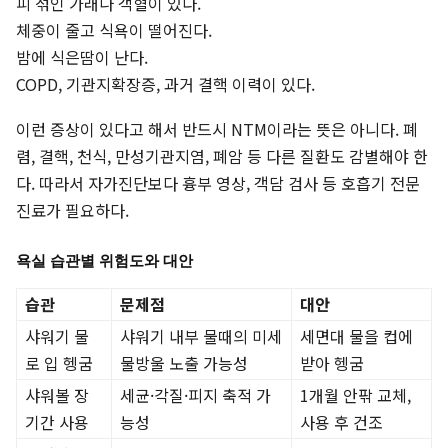
피 섞인 가래나 객혈이 있다.
체중이 줄고 식욕이 떨어진다.
밤에 식은땀이 난다.
COPD, 기관지확장증, 과거 결핵 이력이 있다.
이런 증상이 있다고 해서 반드시 NTM이라는 뜻은 아니다. 폐
렴, 결핵, 천식, 만성기관지염, 폐암 등 다른 질환도 감별해야 한
다. 따라서 자가진단보다 흉부 영상, 객담 검사 등 호흡기 전문
진료가 필요하다.
욕실 습관별 위험도와 대안
습관
문제점
대안
샤워기 물
샤워기 내부 물때의 미세
세면대 물을 컵에
로 입 헹굼
물방울 노출 가능성
받아 헹굼
샤워볼 장
세균·각질·피지 축적 가
1개월 안팎 교체,
기간 사용
능성
사용 후 건조