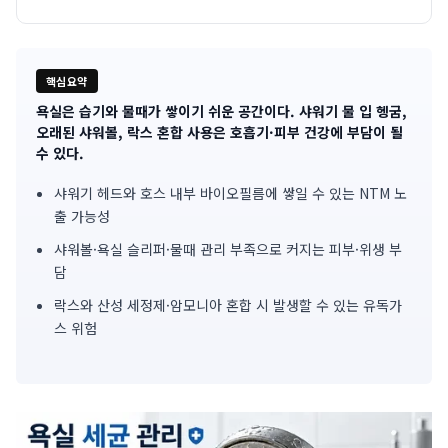
핵심요약
욕실은 습기와 물때가 쌓이기 쉬운 공간이다. 샤워기 물 입 헹굼,
기
오래된 샤워볼, 락스 혼합 사용은 호흡기·피부 건강에 부담이 될
수 있다.
사
샤워기 헤드와 호스 내부 바이오필름에 쌓일 수 있는 NTM 노
핵
출 가능성
심
샤워볼·욕실 슬리퍼·물때 관리 부족으로 커지는 피부·위생 부
요
담
락스와 산성 세정제·암모니아 혼합 시 발생할 수 있는 유독가
약
스 위험