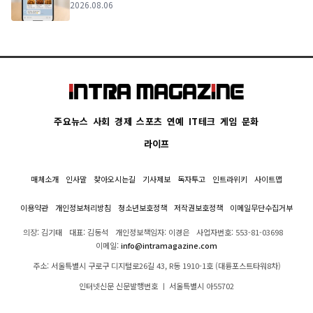
2026.08.06
주요뉴스
사회
경제
스포츠
연예
IT테크
게임
문화
라이프
매체소개
인사말
찾아오시는길
기사제보
독자투고
인트라위키
사이트맵
이용약관
개인정보처리방침
청소년보호정책
저작권보호정책
이메일무단수집거부
의장: 김기태
대표: 김동석
개인정보책임자: 이경은
사업자번호: 553-81-03698
이메일:
info@intramagazine.com
주소: 서울특별시 구로구 디지털로26길 43, R동 1910-1호 (대륭포스트타워8차)
인터넷신문 신문발행번호 ㅣ 서울특별시 아55702