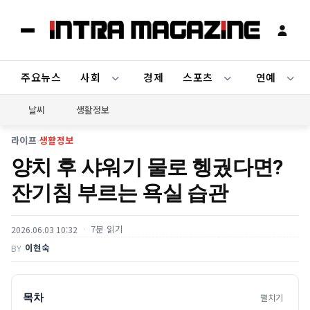
주요뉴스
사회
경제
스포츠
연예
날씨
생활정보
라이프
›
생활정보
양치 후 샤워기 물로 헹궜다면?
잔기침 부르는 욕실 습관
7분 읽기
2026.06.03 10:32
이현숙
BY
목차
펼치기