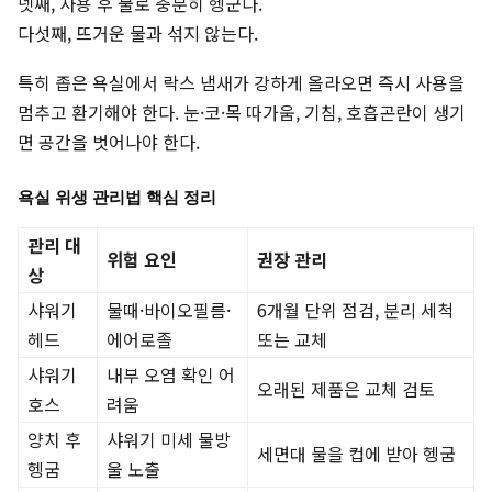
넷째, 사용 후 물로 충분히 헹군다.
다섯째, 뜨거운 물과 섞지 않는다.
특히 좁은 욕실에서 락스 냄새가 강하게 올라오면 즉시 사용을
멈추고 환기해야 한다. 눈·코·목 따가움, 기침, 호흡곤란이 생기
면 공간을 벗어나야 한다.
욕실 위생 관리법 핵심 정리
관리 대
위험 요인
권장 관리
상
샤워기
물때·바이오필름·
6개월 단위 점검, 분리 세척
헤드
에어로졸
또는 교체
샤워기
내부 오염 확인 어
오래된 제품은 교체 검토
호스
려움
양치 후
샤워기 미세 물방
세면대 물을 컵에 받아 헹굼
헹굼
울 노출