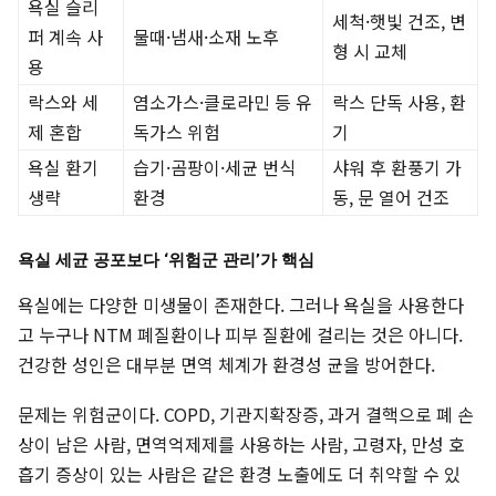
욕실 슬리
세척·햇빛 건조, 변
퍼 계속 사
물때·냄새·소재 노후
형 시 교체
용
락스와 세
염소가스·클로라민 등 유
락스 단독 사용, 환
제 혼합
독가스 위험
기
욕실 환기
습기·곰팡이·세균 번식
샤워 후 환풍기 가
생략
환경
동, 문 열어 건조
욕실 세균 공포보다 ‘위험군 관리’가 핵심
욕실에는 다양한 미생물이 존재한다. 그러나 욕실을 사용한다
고 누구나 NTM 폐질환이나 피부 질환에 걸리는 것은 아니다.
건강한 성인은 대부분 면역 체계가 환경성 균을 방어한다.
문제는 위험군이다. COPD, 기관지확장증, 과거 결핵으로 폐 손
상이 남은 사람, 면역억제제를 사용하는 사람, 고령자, 만성 호
흡기 증상이 있는 사람은 같은 환경 노출에도 더 취약할 수 있