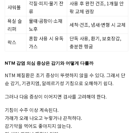
각질·피지·물기 잔
사용 후 완전 건조, 1개월 안
샤워볼
류
팎 교체 권장
욕실 슬
물때·곰팡이·소재
세척·건조, 냄새·변형 시 교체
리퍼
노후
혼합 사용 시 유독
단독 사용, 환기, 보호장갑,
락스
가스
충분한 헹굼
NTM 감염 의심 증상은 감기와 어떻게 다를까
NTM 폐질환은 초기 증상이 뚜렷하지 않을 수 있다. 그래서 단
순 감기, 기관지염, 알레르기성 기침으로 오해하기 쉽다.
그러나 다음 증상이 이어지면 검사를 고려해야 한다.
기침이 수주 이상 계속된다.
가래가 오래 나오고 누렇거나 끈적하다.
감기약을 먹어도 좋아지지 않는다.