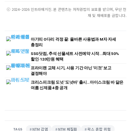
ⓒ 2024–2026 인트라매거진. 본 콘텐츠는 저작권법의 보호를 받으며, 무단 전
재 및 재배포를 금합니다.
아기띠 O다리 걱정 끝: 올바른 사용법과 M자 자세
총정리
SSG닷컴, 추석 선물세트 사전예약 시작...최대 50%
할인·120만원 혜택
프라이팬 교체 시기, 사용 기간 아닌 '이것' 보고
결정해야
크리스피크림 도넛 '도넛바' 출시…아이스크림 바 닮은
여름 신제품 4종 공개
NTM 감염
NTM 폐질환
락스 혼합 위험
TAGS