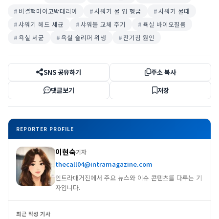
비결핵마이코박테리아
샤워기 물 입 헹굼
샤워기 물때
샤워기 헤드 세균
샤워볼 교체 주기
욕실 바이오필름
욕실 세균
욕실 슬리퍼 위생
잔기침 원인
SNS 공유하기
주소 복사
댓글보기
저장
REPORTER PROFILE
이현숙
기자
thecall04@intramagazine.com
인트라매거진에서 주요 뉴스와 이슈 콘텐츠를 다루는 기
자입니다.
최근 작성 기사