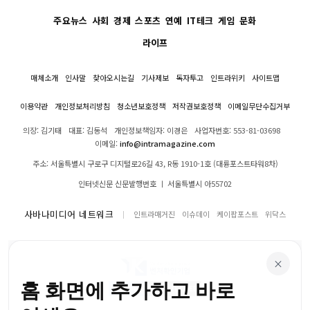
주요뉴스
사회
경제
스포츠
연예
IT테크
게임
문화
라이프
매체소개
인사말
찾아오시는길
기사제보
독자투고
인트라위키
사이트맵
이용약관
개인정보처리방침
청소년보호정책
저작권보호정책
이메일무단수집거부
의장: 김기태
대표: 김동석
개인정보책임자: 이경은
사업자번호: 553-81-03698
이메일:
info@intramagazine.com
주소: 서울특별시 구로구 디지털로26길 43, R동 1910-1호 (대륭포스트타워8차)
인터넷신문 신문발행번호 ㅣ 서울특별시 아55702
사바나미디어 네트워크
인트라매거진
이슈데이
케이팝포스트
위닥스
×
홈 화면에 추가하고 바로