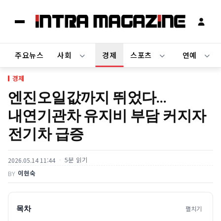
주요뉴스
사회
경제
스포츠
연예
경제
엔진오일값까지 뛰었다…
내연기관차 유지비 부담 커지자
전기차 급증
5분 읽기
2026.05.14 11:44
이현숙
BY
목차
펼치기