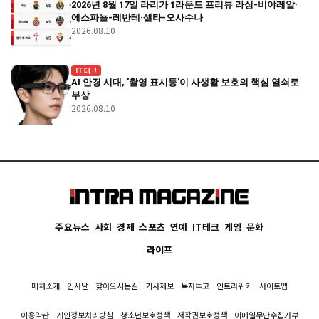
2026년 8월 17일 라리가 1라운드 프리뷰 라싱-비야레알·
에스파뇰-레반테·셀타-오사수나
2026.08.10
IT테크
AI 안경 시대, '촬영 표시등'이 사생활 보호의 핵심 열쇠로
부상
2026.08.10
주요뉴스
사회
경제
스포츠
연예
IT테크
게임
문화
라이프
매체소개
인사말
찾아오시는길
기사제보
독자투고
인트라위키
사이트맵
이용약관
개인정보처리방침
청소년보호정책
저작권보호정책
이메일무단수집거부