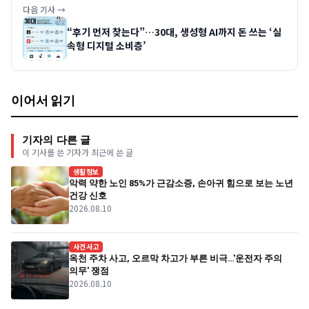
다음 기사 →
“후기 먼저 찾는다”…30대, 생성형 AI까지 돈 쓰는 ‘실
속형 디지털 소비층’
이어서 읽기
기자의 다른 글
이 기사를 쓴 기자가 최근에 쓴 글
생활정보
악력 약한 노인 85%가 근감소증, 손아귀 힘으로 보는 노년
건강 신호
2026.08.10
사건사고
옥천 주차 사고, 오르막 차고가 부른 비극…'운전자 주의
의무' 쟁점
2026.08.10