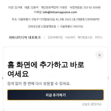
의장: 김기태
대표: 김동석
개인정보책임자: 이경은
사업자번호: 553-81-03698
이메일:
info@intramagazine.com
주소: 서울특별시 구로구 디지털로26길 43, R동 1910-1호 (대륭포스트타워8차)
인터넷신문 신문발행번호 ㅣ 서울특별시 아55702
사바나미디어 네트워크
인트라매거진
이슈데이
케이팝포스트
위닥스
×
홈 화면에 추가하고 바로
여세요
인트라매거진의 모든 콘텐츠(기사)는 저작권법의 보호를 받으며, 무단 전재, 복사, 배포
검색 없이 한 번에 다시 방문할 수 있어요.
등을 금합니다.
© 2024–2026 인트라매거진. All Rights Reserved
지금 추가하기
오늘은 괜찮아요