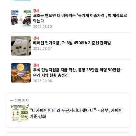
경제
보조금 받으면 더 비싸지는 '농기계 이중가격', 법 개정으로
막는다
2026.08.10
경제
에어컨 전기요금, 7~8월 450㎾h 기준선 관리법
2026.08.07
경제
추석 민생지원금 지급 확산, 통영 35만원·의령 50만원…
우리 지역 현황 총정리
2026.08.06
← 이전 기사
“디카페인인데 왜 두근거리나 했더니”…정부, 카페인
기준 강화