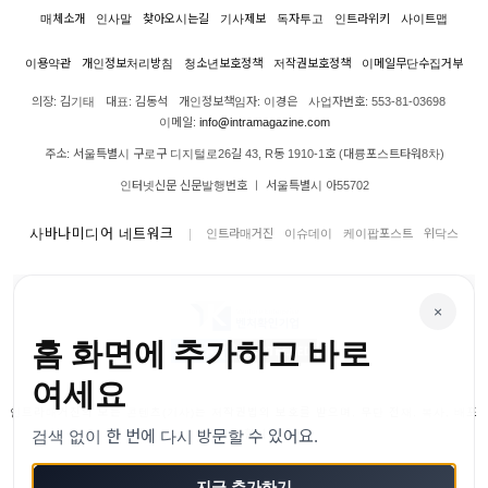
매체소개
인사말
찾아오시는길
기사제보
독자투고
인트라위키
사이트맵
이용약관
개인정보처리방침
청소년보호정책
저작권보호정책
이메일무단수집거부
의장: 김기태
대표: 김동석
개인정보책임자: 이경은
사업자번호: 553-81-03698
이메일:
info@intramagazine.com
주소: 서울특별시 구로구 디지털로26길 43, R동 1910-1호 (대륭포스트타워8차)
인터넷신문 신문발행번호 ㅣ 서울특별시 아55702
사바나미디어 네트워크
인트라매거진
이슈데이
케이팝포스트
위닥스
×
홈 화면에 추가하고 바로
여세요
인트라매거진의 모든 콘텐츠(기사)는 저작권법의 보호를 받으며, 무단 전재, 복사, 배포
검색 없이 한 번에 다시 방문할 수 있어요.
등을 금합니다.
© 2024–2026 인트라매거진. All Rights Reserved
지금 추가하기