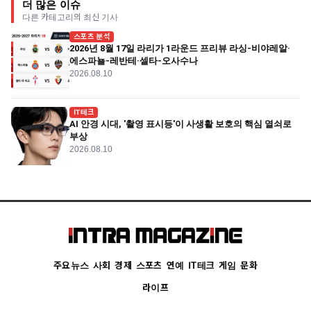
더 많은 이슈
다른 카테고리의 최신 기사
스포츠 분석
2026년 8월 17일 라리가 1라운드 프리뷰 라싱-비야레알·
에스파뇰-레반테·셀타-오사수나
2026.08.10
IT테크
AI 안경 시대, '촬영 표시등'이 사생활 보호의 핵심 열쇠로
부상
2026.08.10
주요뉴스
사회
경제
스포츠
연예
IT테크
게임
문화
라이프