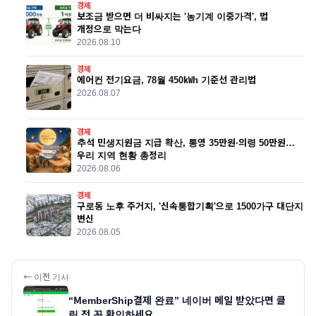
경제
보조금 받으면 더 비싸지는 '농기계 이중가격', 법
개정으로 막는다
2026.08.10
경제
에어컨 전기요금, 7~8월 450㎾h 기준선 관리법
2026.08.07
경제
추석 민생지원금 지급 확산, 통영 35만원·의령 50만원…
우리 지역 현황 총정리
2026.08.06
경제
구로동 노후 주거지, '신속통합기획'으로 1500가구 대단지
변신
2026.08.05
← 이전 기사
“MemberShip결제 완료” 네이버 메일 받았다면 클
릭 전 꼭 확인하세요