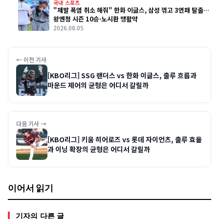
국내 스포츠
"제발 폭염 취소 해줘" 한화 이글스, 삼성 꺾고 3연패 탈출…
왕옌청 시즌 10승·노시환 맹활약
2026.08.05
← 이전 기사
[KBO리그] SSG 랜더스 vs 한화 이글스, 출루 흐름과
마운드 제어의 균형은 어디서 갈릴까
다음 기사 →
[KBO리그] 키움 히어로즈 vs 롯데 자이언츠, 출루 효율
과 이닝 확장의 균형은 어디서 갈릴까
이어서 읽기
기자의 다른 글