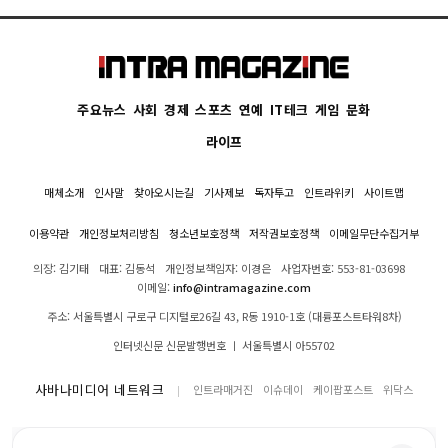
주요뉴스
사회
경제
스포츠
연예
IT테크
게임
문화
라이프
매체소개
인사말
찾아오시는길
기사제보
독자투고
인트라위키
사이트맵
이용약관
개인정보처리방침
청소년보호정책
저작권보호정책
이메일무단수집거부
의장: 김기태
대표: 김동석
개인정보책임자: 이경은
사업자번호: 553-81-03698
이메일:
info@intramagazine.com
주소: 서울특별시 구로구 디지털로26길 43, R동 1910-1호 (대륭포스트타워8차)
인터넷신문 신문발행번호 ㅣ 서울특별시 아55702
사바나미디어 네트워크
인트라매거진
이슈데이
케이팝포스트
위닥스