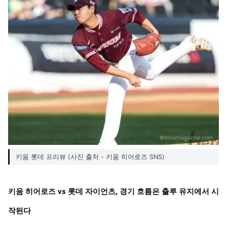
키움 롯데 프리뷰 (사진 출처 - 키움 히어로즈 SNS)
키움 히어로즈 vs 롯데 자이언츠, 경기 흐름은 출루 유지에서 시
작된다