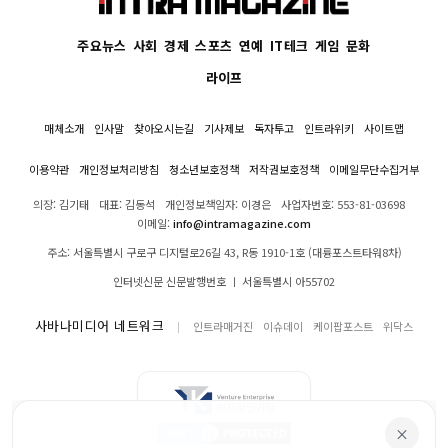
주요뉴스
사회
경제
스포츠
연예
IT테크
게임
문화
라이프
매체소개
인사말
찾아오시는길
기사제보
독자투고
인트라위키
사이트맵
이용약관
개인정보처리방침
청소년보호정책
저작권보호정책
이메일무단수집거부
의장: 김기태
대표: 김동석
개인정보책임자: 이경은
사업자번호: 553-81-03698
이메일:
info@intramagazine.com
주소: 서울특별시 구로구 디지털로26길 43, R동 1910-1호 (대륭포스트타워8차)
인터넷신문 신문발행번호 ㅣ 서울특별시 아55702
사바나미디어 네트워크
인트라매거진
이슈데이
케이팝포스트
위닥스
×