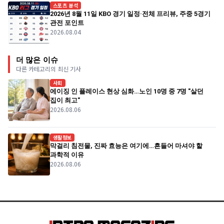
스포츠 분석
2026년 8월 11일 KBO 경기 일정·전체 프리뷰, 주중 5경기
관전 포인트
2026.08.04
더 많은 이슈
다른 카테고리의 최신 기사
사회
에이징 인 플레이스 현상 심화…노인 10명 중 7명 "살던
집이 최고"
2026.08.06
생활정보
막걸리 침전물, 진짜 효능은 여기에…흔들어 마셔야 할
과학적 이유
2026.08.06