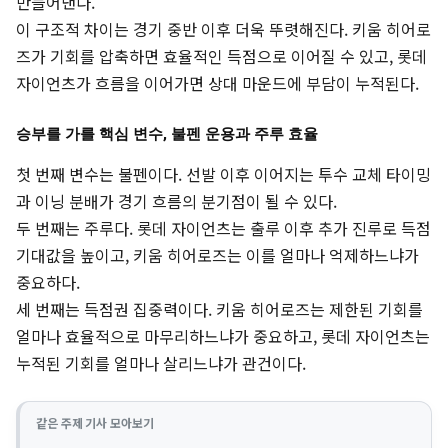
만들어낸다.
이 구조적 차이는 경기 중반 이후 더욱 뚜렷해진다. 키움 히어로
즈가 기회를 압축하면 효율적인 득점으로 이어질 수 있고, 롯데
자이언츠가 흐름을 이어가면 상대 마운드에 부담이 누적된다.
승부를 가를 핵심 변수, 불펜 운용과 주루 효율
첫 번째 변수는 불펜이다. 선발 이후 이어지는 투수 교체 타이밍
과 이닝 분배가 경기 흐름의 분기점이 될 수 있다.
두 번째는 주루다. 롯데 자이언츠는 출루 이후 추가 진루로 득점
기대값을 높이고, 키움 히어로즈는 이를 얼마나 억제하느냐가
중요하다.
세 번째는 득점권 집중력이다. 키움 히어로즈는 제한된 기회를
얼마나 효율적으로 마무리하느냐가 중요하고, 롯데 자이언츠는
누적된 기회를 얼마나 살리느냐가 관건이다.
같은 주제 기사 모아보기