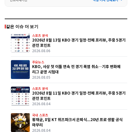
같은 이슈 더 보기
스포츠 분석
2026년 8월 13일 KBO 경기 일정·전체 프리뷰, 주중 5경기
관전 포인트
2026.08.06
주요뉴스
KBO, 사상 첫 이틀 연속 전 경기 폭염 취소…기후 변화에
리그 운영 시험대
2026.08.05
스포츠 분석
2026년 8월 11일 KBO 경기 일정·전체 프리뷰, 주중 5경기
관전 포인트
2026.08.04
국내 스포츠
황재균, 8일 KT 위즈파크서 은퇴식...20년 프로 생활 공식
마무리
2026.08.04