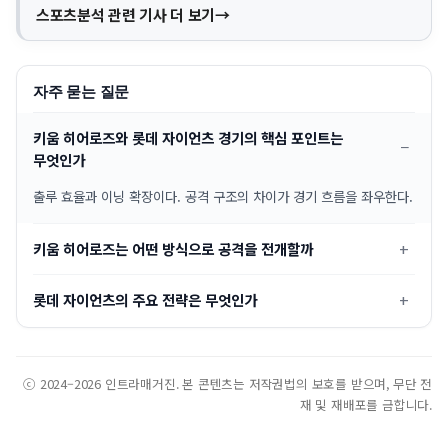
스포츠분석 관련 기사 더 보기
자주 묻는 질문
키움 히어로즈와 롯데 자이언츠 경기의 핵심 포인트는
무엇인가
출루 효율과 이닝 확장이다. 공격 구조의 차이가 경기 흐름을 좌우한다.
키움 히어로즈는 어떤 방식으로 공격을 전개할까
롯데 자이언츠의 주요 전략은 무엇인가
ⓒ 2024–2026 인트라매거진. 본 콘텐츠는 저작권법의 보호를 받으며, 무단 전
재 및 재배포를 금합니다.