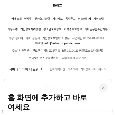
라이프
매체소개
인사말
찾아오시는길
기사제보
독자투고
인트라위키
사이트맵
이용약관
개인정보처리방침
청소년보호정책
저작권보호정책
이메일무단수집거부
의장: 김기태
대표: 김동석
개인정보책임자: 이경은
사업자번호: 553-81-03698
이메일:
info@intramagazine.com
주소: 서울특별시 구로구 디지털로26길 43, R동 1910-1호 (대륭포스트타워8차)
인터넷신문 신문발행번호 ㅣ 서울특별시 아55702
사바나미디어 네트워크
인트라매거진
이슈데이
케이팝포스트
위닥스
×
홈 화면에 추가하고 바로
여세요
인트라매거진의 모든 콘텐츠(기사)는 저작권법의 보호를 받으며, 무단 전재, 복사, 배포