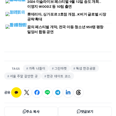
2026 이슬라이브 페스티벌 9월 12일 송도 개최…
이영지·WOODZ 등 10팀 출연
롯데리아, 싱가포르 2호점 개점…K버거 글로벌 시장
공략 확대
꿈의 페스티벌 개막, 전국 아동·청소년 950명 평창·
밀양서 합동 공연
가족 나들이
그린마켓
뚝섬 한강공원
TAGS
서울 주말 갈만한 곳
한강 데이트 코스
공유
주소 복사
댓글보기