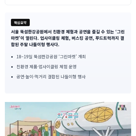
핵심요약
서울 뚝섬한강공원에서 친환경 체험과 공연을 즐길 수 있는 ‘그린
기
마켓’이 열린다. 업사이클링 체험, 버스킹 공연, 푸드트럭까지 결
합된 주말 나들이형 행사다.
사
18~19일 뚝섬한강공원 ‘그린마켓’ 개최
핵
친환경 제품·업사이클링 체험 운영
심
공연·놀이·먹거리 결합된 나들이형 행사
요
약