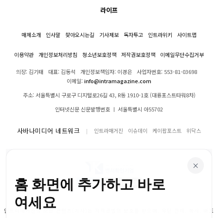
라이프
매체소개
인사말
찾아오시는길
기사제보
독자투고
인트라위키
사이트맵
이용약관
개인정보처리방침
청소년보호정책
저작권보호정책
이메일무단수집거부
의장: 김기태
대표: 김동석
개인정보책임자: 이경은
사업자번호: 553-81-03698
이메일:
info@intramagazine.com
주소: 서울특별시 구로구 디지털로26길 43, R동 1910-1호 (대륭포스트타워8차)
인터넷신문 신문발행번호 ㅣ 서울특별시 아55702
사바나미디어 네트워크
인트라매거진
이슈데이
케이팝포스트
위닥스
×
홈 화면에 추가하고 바로
여세요
인트라매거진의 모든 콘텐츠(기사)는 저작권법의 보호를 받으며, 무단 전재, 복사, 배포