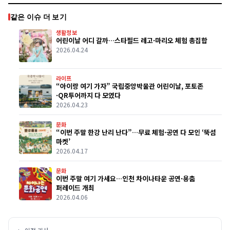
같은 이슈 더 보기
생활정보
어린이날 어디 갈까…스타필드 레고·마리오 체험 총집합
2026.04.24
라이프
“아이랑 여기 가자” 국립중앙박물관 어린이날, 포토존
·QR투어까지 다 모였다
2026.04.23
문화
“이번 주말 한강 난리 난다”…무료 체험·공연 다 모인 ‘뚝섬
마켓’
2026.04.17
문화
이번 주말 여기 가세요…인천 차이나타운 공연·용춤
퍼레이드 개최
2026.04.06