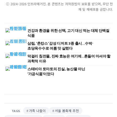
ⓒ 2024–2026 인트라매거진. 본 콘텐츠는 저작권법의 보호를 받으며, 무단 전
재 및 재배포를 금합니다.
건강과 환경을 위한 선택, 고기 대신 먹는 대체 단백질
식품
삼립, '촌캉스' 감성 디저트 3종 출시...수박·
초당옥수수로 여름 맛 살렸다
막걸리 침전물, 진짜 효능은 여기에…흔들어 마셔야 할
과학적 이유
스테비아 토마토의 진실, 농산물 아닌
'가공식품'이었다
가족 나들이
서울 봄축제 추천
TAGS