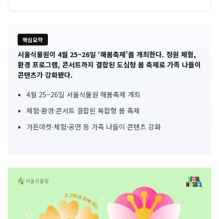
핵심요약
서울식물원이 4월 25~26일 ‘해봄축제’를 개최한다. 정원 체험,
기
환경 프로그램, 콘서트까지 결합된 도심형 봄 축제로 가족 나들이
콘텐츠가 강화됐다.
사
4월 25~26일 서울식물원 해봄축제 개최
핵
체험·환경·콘서트 결합된 복합형 봄 축제
심
가든마켓·체험·공연 등 가족 나들이 콘텐츠 강화
요
약