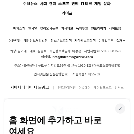
주요뉴스
사회
경제
스포츠
연예
IT테크
게임
문화
라이프
매체소개
인사말
찾아오시는길
기사제보
독자투고
인트라위키
사이트맵
이용약관
개인정보처리방침
청소년보호정책
저작권보호정책
이메일무단수집거부
의장: 김기태
대표: 김동석
개인정보책임자: 이경은
사업자번호: 553-81-03698
이메일:
info@intramagazine.com
주소: 서울특별시 구로구 디지털로26길 43, R동 1910-1호 (대륭포스트타워8차)
인터넷신문 신문발행번호 ㅣ 서울특별시 아55702
사바나미디어 네트워크
인트라매거진
이슈데이
케이팝포스트
위닥스
×
홈 화면에 추가하고 바로
여세요