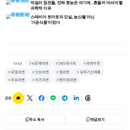
막걸리 침전물, 진짜 효능은 여기에…흔들어 마셔야 할
과학적 이유
스테비아 토마토의 진실, 농산물 아닌
'가공식품'이었다
K로제라면
SNS레시피
라면추천
TAGS
로열라면
신상라면
열라면
오뚜기신제품
우유라면
치즈라면
편의점라면
공유
주소 복사
댓글보기