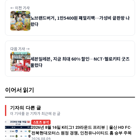
← 이전 기사
노브랜드버거, 1만5400원 패밀리팩…가성비 끝판왕 나
왔다
다음 기사 →
세븐일레븐, 지금 최대 60% 할인…NCT·헬로키티 굿즈
풀렸다
이어서 읽기
기자의 다른 글
이 기사를 쓴 기자가 최근에 쓴 글
스포츠 분석
2026년 8월 16일 K리그1 23라운드 프리뷰｜울산 HD FC·
전북현대모터스 원정 경쟁, 인천유나이티드 홈 승부 주목
2026.08.09