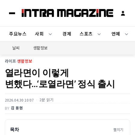
주요뉴스
사회
경제
스포츠
연예
날씨
생활정보
라이프
›
생활정보
열라면이 이렇게
변했다…‘로열라면’ 정식 출시
2분 읽기
2026.04.30 10:07
김 용현
BY
목차
펼치기