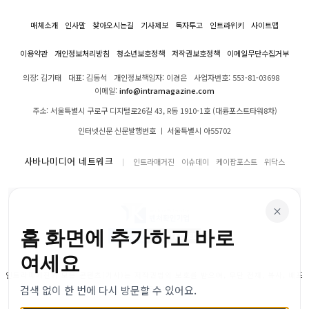
매체소개
인사말
찾아오시는길
기사제보
독자투고
인트라위키
사이트맵
이용약관
개인정보처리방침
청소년보호정책
저작권보호정책
이메일무단수집거부
의장: 김기태
대표: 김동석
개인정보책임자: 이경은
사업자번호: 553-81-03698
이메일:
info@intramagazine.com
주소: 서울특별시 구로구 디지털로26길 43, R동 1910-1호 (대륭포스트타워8차)
인터넷신문 신문발행번호 ㅣ 서울특별시 아55702
사바나미디어 네트워크
인트라매거진
이슈데이
케이팝포스트
위닥스
×
홈 화면에 추가하고 바로
여세요
인트라매거진의 모든 콘텐츠(기사)는 저작권법의 보호를 받으며, 무단 전재, 복사, 배포
검색 없이 한 번에 다시 방문할 수 있어요.
등을 금합니다.