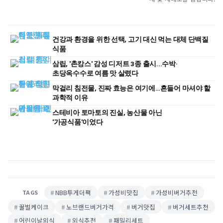
건강과 환경을 위한 선택, 고기 대신 먹는 대체 단백질
식품
삼립, '촌캉스' 감성 디저트 3종 출시...수박·
초당옥수수로 여름 맛 살렸다
막걸리 침전물, 진짜 효능은 여기에…흔들어 마셔야 할
과학적 이유
스테비아 토마토의 진실, 농산물 아닌
'가공식품'이었다
NBB투게더팩
가성비맛집
가성비버거추천
TAGS
꿀벌케이크
노브랜드버거가격
버거맛집
버거세트추천
어린이날외식
외식추천
패밀리세트