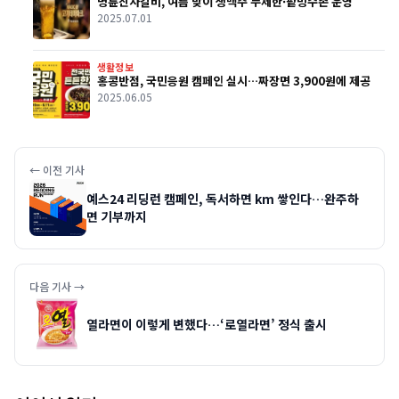
명륜진사갈비, 여름 맞이 생맥주 무제한·팥빙수존 운영
2025.07.01
생활정보
홍콩반점, 국민응원 캠페인 실시…짜장면 3,900원에 제공
2025.06.05
← 이전 기사
예스24 리딩런 캠페인, 독서하면 km 쌓인다…완주하
면 기부까지
다음 기사 →
열라면이 이렇게 변했다…‘로열라면’ 정식 출시