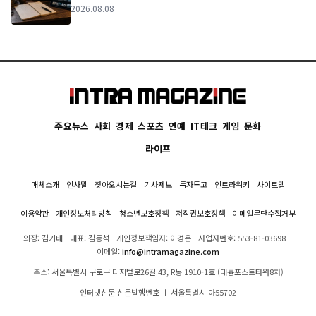
2026.08.08
주요뉴스
사회
경제
스포츠
연예
IT테크
게임
문화
라이프
매체소개
인사말
찾아오시는길
기사제보
독자투고
인트라위키
사이트맵
이용약관
개인정보처리방침
청소년보호정책
저작권보호정책
이메일무단수집거부
의장: 김기태
대표: 김동석
개인정보책임자: 이경은
사업자번호: 553-81-03698
이메일:
info@intramagazine.com
주소: 서울특별시 구로구 디지털로26길 43, R동 1910-1호 (대륭포스트타워8차)
인터넷신문 신문발행번호 ㅣ 서울특별시 아55702