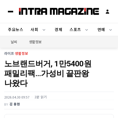
주요뉴스
사회
경제
스포츠
연예
날씨
생활정보
라이프
›
생활정보
노브랜드버거, 1만5400원
패밀리팩…가성비 끝판왕
나왔다
2분 읽기
2026.04.30 09:57
김 용현
BY