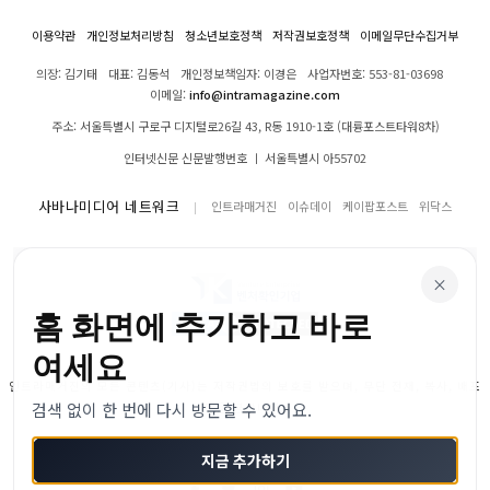
이용약관
개인정보처리방침
청소년보호정책
저작권보호정책
이메일무단수집거부
의장: 김기태
대표: 김동석
개인정보책임자: 이경은
사업자번호: 553-81-03698
이메일:
info@intramagazine.com
주소: 서울특별시 구로구 디지털로26길 43, R동 1910-1호 (대륭포스트타워8차)
인터넷신문 신문발행번호 ㅣ 서울특별시 아55702
사바나미디어 네트워크
인트라매거진
이슈데이
케이팝포스트
위닥스
×
홈 화면에 추가하고 바로
여세요
인트라매거진의 모든 콘텐츠(기사)는 저작권법의 보호를 받으며, 무단 전재, 복사, 배포
검색 없이 한 번에 다시 방문할 수 있어요.
등을 금합니다.
© 2024–2026 인트라매거진. All Rights Reserved
지금 추가하기