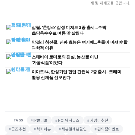
재 및 재배포를 금합니다.
삼립, '촌캉스' 감성 디저트 3종 출시...수박·
초당옥수수로 여름 맛 살렸다
막걸리 침전물, 진짜 효능은 여기에…흔들어 마셔야 할
과학적 이유
스테비아 토마토의 진실, 농산물 아닌
'가공식품'이었다
이마트24, 한성기업 협업 간편식 7종 출시…크래미
활용 신제품 선보인다
IP콜라보
NCT위시굿즈
가성비추천
TAGS
굿즈추천
럭키세븐
세븐일레븐할인
편의점이벤트