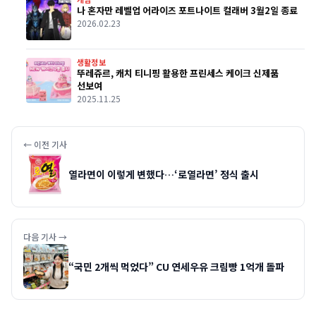
나 혼자만 레벨업 어라이즈 포트나이트 컬래버 3월2일 종료
2026.02.23
생활정보
뚜레쥬르, 캐치 티니핑 활용한 프린세스 케이크 신제품
선보여
2025.11.25
← 이전 기사
열라면이 이렇게 변했다…‘로열라면’ 정식 출시
다음 기사 →
“국민 2개씩 먹었다” CU 연세우유 크림빵 1억개 돌파