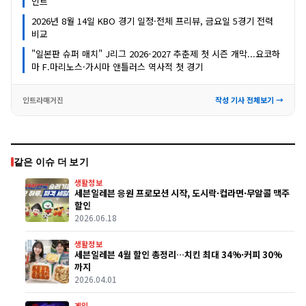
인트
2026년 8월 14일 KBO 경기 일정·전체 프리뷰, 금요일 5경기 전력
비교
"일본판 슈퍼 매치" J리그 2026-2027 추춘제 첫 시즌 개막...요코하
마 F.마리노스·가시마 앤틀러스 역사적 첫 경기
인트라매거진
작성 기사 전체보기 →
같은 이슈 더 보기
생활정보
세븐일레븐 응원 프로모션 시작, 도시락·컵라면·무알콜 맥주
할인
2026.06.18
생활정보
세븐일레븐 4월 할인 총정리…치킨 최대 34%·커피 30%
까지
2026.04.01
게임