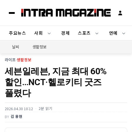
주요뉴스
사회
경제
스포츠
연예
날씨
생활정보
라이프
›
생활정보
세븐일레븐, 지금 최대 60%
할인…NCT·헬로키티 굿즈
풀렸다
2분 읽기
2026.04.30 10:12
김 용현
BY