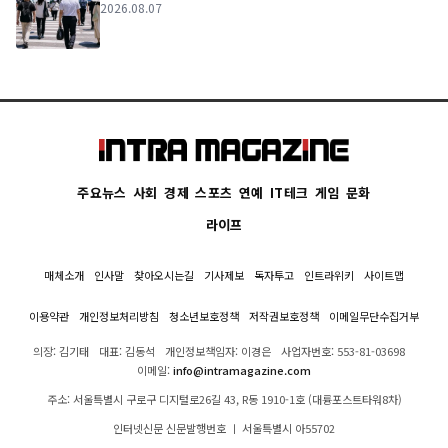
2026.08.07
주요뉴스
사회
경제
스포츠
연예
IT테크
게임
문화
라이프
매체소개
인사말
찾아오시는길
기사제보
독자투고
인트라위키
사이트맵
이용약관
개인정보처리방침
청소년보호정책
저작권보호정책
이메일무단수집거부
의장: 김기태
대표: 김동석
개인정보책임자: 이경은
사업자번호: 553-81-03698
이메일:
info@intramagazine.com
주소: 서울특별시 구로구 디지털로26길 43, R동 1910-1호 (대륭포스트타워8차)
인터넷신문 신문발행번호 ㅣ 서울특별시 아55702