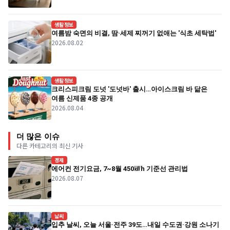
생활정보
여름밤 숙면의 비결, 땀·세제 찌꺼기 없애는 '식초 세탁법'
2026.08.02
생활정보
크리스피크림 도넛 '도넛바' 출시…아이스크림 바 닮은
여름 신제품 4종 공개
2026.08.04
더 많은 이슈
다른 카테고리의 최신 기사
경제
에어컨 전기요금, 7~8월 450㎾h 기준선 관리법
2026.08.07
날씨
입추 날씨, 오늘 서울·전주 39도…내일 수도권·강원 소나기