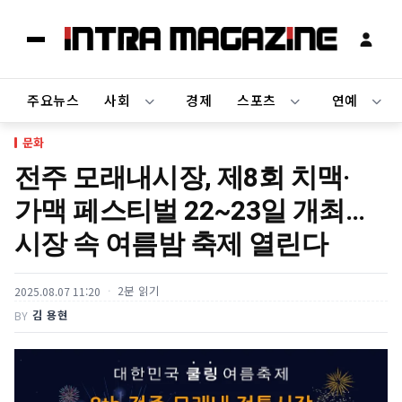
주요뉴스
사회
경제
스포츠
연예
문화
전주 모래내시장, 제8회 치맥·
가맥 페스티벌 22~23일 개최…
시장 속 여름밤 축제 열린다
2분 읽기
2025.08.07 11:20
김 용현
BY