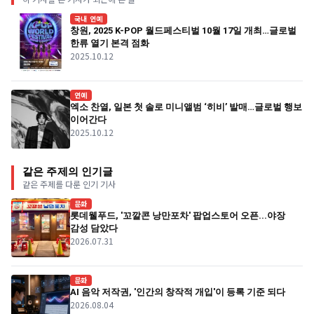
국내 연예
창원, 2025 K-POP 월드페스티벌 10월 17일 개최…글로벌
한류 열기 본격 점화
2025.10.12
연예
엑소 찬열, 일본 첫 솔로 미니앨범 ‘히비’ 발매…글로벌 행보
이어간다
2025.10.12
같은 주제의 인기글
같은 주제를 다룬 인기 기사
문화
롯데웰푸드, '꼬깔콘 낭만포차' 팝업스토어 오픈...야장
감성 담았다
2026.07.31
문화
AI 음악 저작권, '인간의 창작적 개입'이 등록 기준 되다
2026.08.04