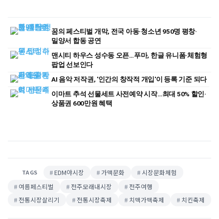
꿈의 페스티벌 개막, 전국 아동·청소년 950명 평창·
밀양서 합동 공연
맨시티 하우스 성수동 오픈…푸마, 한글 유니폼·체험형
팝업 선보인다
AI 음악 저작권, '인간의 창작적 개입'이 등록 기준 되다
이마트 추석 선물세트 사전예약 시작…최대 50% 할인·
상품권 600만원 혜택
EDM야시장
가맥문화
시장문화체험
TAGS
여름페스티벌
전주모래내시장
전주여행
전통시장살리기
전통시장축제
치맥가맥축제
치킨축제