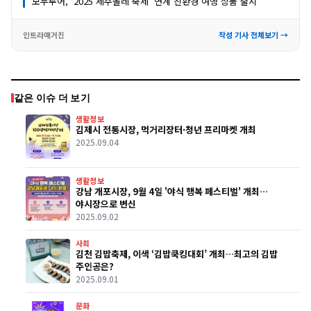
모두투어, ‘2025 제주올레 축제’ 연계 친환경 여행 상품 출시
인트라매거진
작성 기사 전체보기 →
같은 이슈 더 보기
생활정보
김제시 전통시장, 먹거리장터·청년 프리마켓 개최
2025.09.04
생활정보
강남 개포시장, 9월 4일 '야식 행복 페스티벌' 개최…
야시장으로 변신
2025.09.02
사회
김천 김밥축제, 이색 ‘김밥쿡킹대회’ 개최…최고의 김밥
주인공은?
2025.09.01
문화