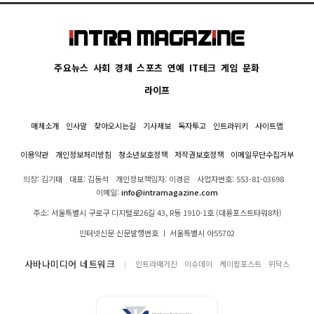
주요뉴스
사회
경제
스포츠
연예
IT테크
게임
문화
라이프
매체소개
인사말
찾아오시는길
기사제보
독자투고
인트라위키
사이트맵
이용약관
개인정보처리방침
청소년보호정책
저작권보호정책
이메일무단수집거부
의장: 김기태
대표: 김동석
개인정보책임자: 이경은
사업자번호: 553-81-03698
이메일:
info@intramagazine.com
주소: 서울특별시 구로구 디지털로26길 43, R동 1910-1호 (대륭포스트타워8차)
인터넷신문 신문발행번호 ㅣ 서울특별시 아55702
사바나미디어 네트워크
인트라매거진
이슈데이
케이팝포스트
위닥스