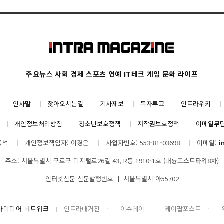
주요뉴스
사회
경제
스포츠
연예
IT테크
게임
문화
라이프
인사말
찾아오시는길
기사제보
독자투고
인트라위키
개인정보처리방침
청소년보호정책
저작권보호정책
이메일무
동석
개인정보책임자: 이경은
사업자번호: 553-81-03698
이메일:
i
주소: 서울특별시 구로구 디지털로26길 43, R동 1910-1호 (대륭포스트타워8차)
인터넷신문 신문발행번호 ㅣ 서울특별시 아55702
나미디어 네트워크
인트라매거진
이슈데이
케이팝포스트