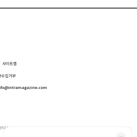
사이트맵
단수집거부
nfo@intramagazine.com
위닥스