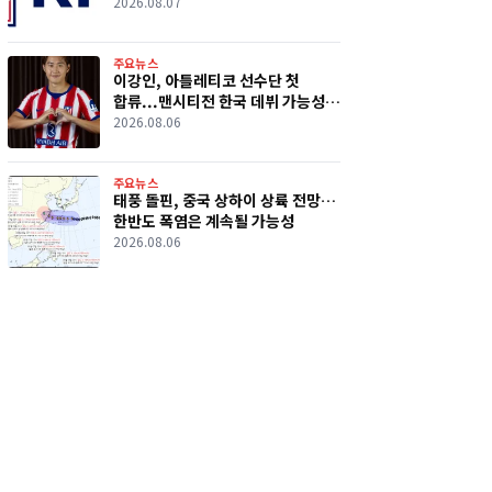
의혹 파장
2026.08.07
주요뉴스
이강인, 아틀레티코 선수단 첫
합류...맨시티전 한국 데뷔 가능성
커졌다
2026.08.06
주요뉴스
태풍 돌핀, 중국 상하이 상륙 전망…
한반도 폭염은 계속될 가능성
2026.08.06