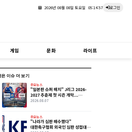
2026년 08월 08일 토요일
05:14:58
로그인
게임
문화
라이프
같은 이슈 더 보기
주요뉴스
"일본판 슈퍼 매치" J리그 2026-
2027 추춘제 첫 시즌 개막...
요코하마 F.마리노스·가시마
2026.08.07
앤틀러스 역사적 첫 경기
주요뉴스
"나라가 심판 매수했다"
대한축구협회 외국인 심판 성접대