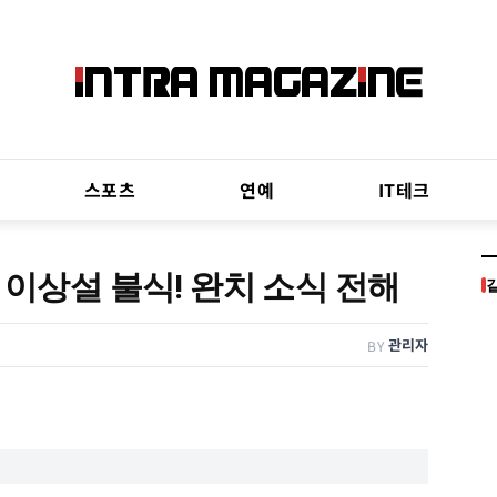
스포츠
연예
IT테크
 이상설 불식! 완치 소식 전해
관리자
BY