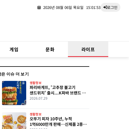
2026년 08월 06일 목요일
15:01:54
로그인
게임
문화
라이프
같은 이슈 더 보기
생활정보
파리바게뜨, '고추장 불고기
샌드위치' 출시...K파바 브랜드 첫
샌드위치 공개
2026.07.29
생활정보
오뚜기 피자 10주년, 누적
1억6000만개 판매…신제품 2종