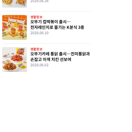
출시
2026.06.26
생활정보
오뚜기 컵떡볶이 출시…
전자레인지로 즐기는 K분식 3종
2026.06.10
생활정보
오뚜기카레 통닭 출시…진미통닭과
손잡고 이색 치킨 선보여
2026.06.02