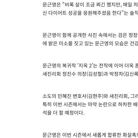
문근영은 "비록 살이 조금 찌긴 했지만, 매일 
신 다이어트 성공을 응원해주셨음 한다”는 솔직
문근영이 함께 공개한 사진 속에서는 검은 정장
에 밝은 미소를 짓고 있는 문근영의 모습은 건
문근영의 복귀작 '지옥 2'는 전작에 이어 더욱
새진리회 정진수 의장(김성철)과 박정자(김신록
소도의 민혜진 변호사(김현주)와 새진리회, 그
특히 이번 시즌에서는 마약 논란으로 하차한 배
석을 더 할 예정이다.
문근영은 이번 시즌에서 새롭게 합류한 화살촉의