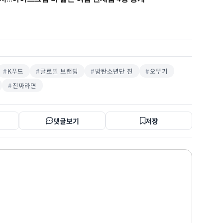
K푸드
글로벌 브랜딩
방탄소년단 진
오뚜기
진짜라면
댓글보기
저장