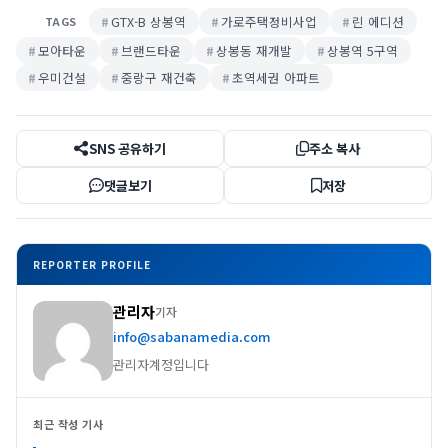
GTX-B 상봉역
가로주택정비사업
린 에디션
TAGS
모아타운
브랜드타운
상봉동 재개발
상봉역 5구역
우미건설
중랑구 재건축
초역세권 아파트
SNS 공유하기
주소 복사
댓글보기
저장
REPORTER PROFILE
관리자
기자
info@sabanamedia.com
관리자계정입니다
최근 작성 기사