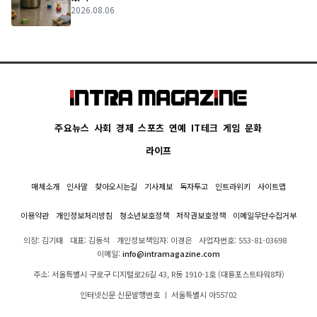
2026.08.06
주요뉴스
사회
경제
스포츠
연예
IT테크
게임
문화
라이프
매체소개
인사말
찾아오시는길
기사제보
독자투고
인트라위키
사이트맵
이용약관
개인정보처리방침
청소년보호정책
저작권보호정책
이메일무단수집거부
의장: 김기태
대표: 김동석
개인정보책임자: 이경은
사업자번호: 553-81-03698
이메일:
info@intramagazine.com
주소: 서울특별시 구로구 디지털로26길 43, R동 1910-1호 (대륭포스트타워8차)
인터넷신문 신문발행번호 ㅣ 서울특별시 아55702