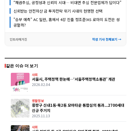
“채권추심, 공정성과 신뢰의 시대… 비대면 추심 전문업체가 답이다”
신뢰받는 안전자산 금 투자전략 위기 시대의 현명한 선택
"승부 예측" AC 밀란, 홈에서 4강 진출 정조준!AS 로마의 도전은 성
공할까?
인트라매거진
작성 기사 전체보기 →
같은 이슈 더 보기
사회
서울시, 주택정책 한눈에…‘서울주택정책소통관’ 개관
2026.02.04
생활정보
중랑구 신내1동·묵2동 모아타운 통합심의 통과...2700세대
신규 주거지
2025.11.13
사회