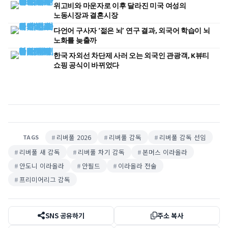
위고비와 마운자로 이후 달라진 미국 여성의
노동시장과 결혼시장
다언어 구사자 ‘젊은 뇌’ 연구 결과, 외국어 학습이 뇌
노화를 늦출까
한국 자외선 차단제 사러 오는 외국인 관광객, K뷰티
쇼핑 공식이 바뀌었다
리버풀 2026
리버풀 감독
리버풀 감독 선임
TAGS
리버풀 새 감독
리버풀 차기 감독
본머스 이라올라
안도니 이라올라
안필드
이라올라 전술
프리미어리그 감독
SNS 공유하기
주소 복사