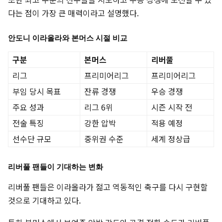
다는 점이 가장 큰 매력이라고 설명했다.
안도니 이라올라와 본머스 시절 비교
구분
본머스
리버풀
리그
프리미어리그
프리미어리그
부임 당시 목표
잔류 경쟁
우승 경쟁
주요 성과
리그 6위
시즌 시작 전
전술 특징
강한 압박
적용 예정
선수단 규모
중위권 수준
세계 정상급
리버풀 팬들이 기대하는 변화
리버풀 팬들은 이라올라가 젊고 역동적인 축구를 다시 구현할
것으로 기대하고 있다.