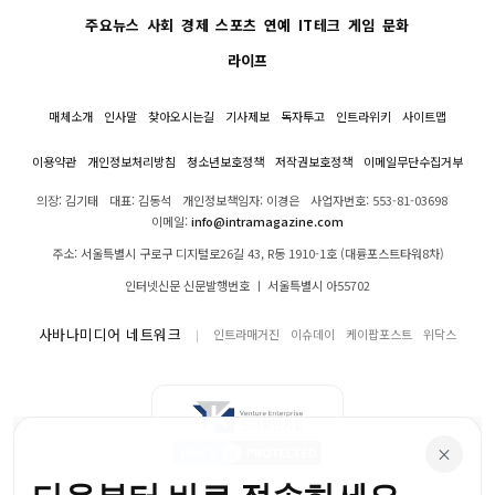
주요뉴스
사회
경제
스포츠
연예
IT테크
게임
문화
라이프
매체소개
인사말
찾아오시는길
기사제보
독자투고
인트라위키
사이트맵
이용약관
개인정보처리방침
청소년보호정책
저작권보호정책
이메일무단수집거부
의장: 김기태
대표: 김동석
개인정보책임자: 이경은
사업자번호: 553-81-03698
이메일:
info@intramagazine.com
주소: 서울특별시 구로구 디지털로26길 43, R동 1910-1호 (대륭포스트타워8차)
인터넷신문 신문발행번호 ㅣ 서울특별시 아55702
사바나미디어 네트워크
인트라매거진
이슈데이
케이팝포스트
위닥스
×