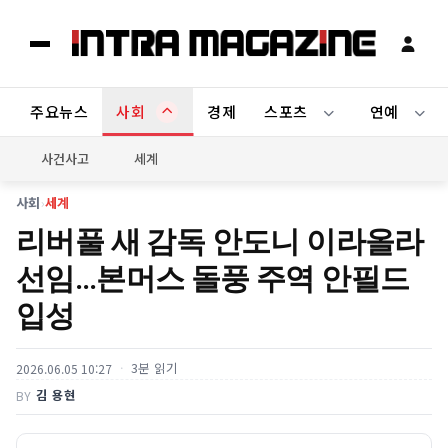
주요뉴스
사회
경제
스포츠
연예
사건사고
세계
사회
›
세계
리버풀 새 감독 안도니 이라올라
선임…본머스 돌풍 주역 안필드
입성
3분 읽기
2026.06.05 10:27
김 용현
BY