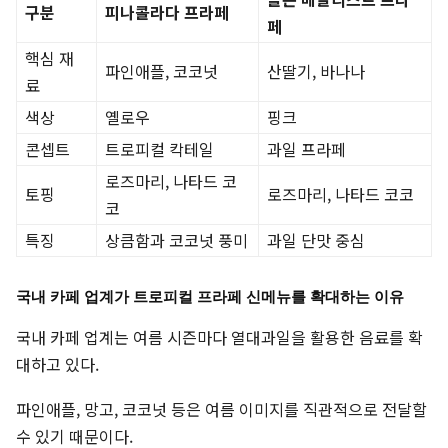
구분
피나콜라다 프라페
페
핵심 재
파인애플, 코코넛
산딸기, 바나나
료
색상
옐로우
핑크
콘셉트
트로피컬 칵테일
과일 프라페
로즈마리, 나타드 코
토핑
로즈마리, 나타드 코코
코
특징
상큼함과 코코넛 풍미
과일 단맛 중심
국내 카페 업계가 트로피컬 프라페 신메뉴를 확대하는 이유
국내 카페 업계는 여름 시즌마다 열대과일을 활용한 음료를 확
대하고 있다.
파인애플, 망고, 코코넛 등은 여름 이미지를 직관적으로 전달할
수 있기 때문이다.