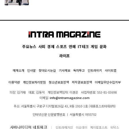
주요뉴스
사회
경제
스포츠
연예
IT테크
게임
문화
라이프
매체소개
인사말
찾아오시는길
기사제보
독자투고
인트라위키
사이트맵
이용약관
개인정보처리방침
청소년보호정책
저작권보호정책
이메일무단수집거부
의장: 김기태
대표: 김동석
개인정보책임자: 이경은
사업자번호: 553-81-03698
이메일:
info@intramagazine.com
주소: 서울특별시 구로구 디지털로26길 43, R동 1910-1호 (대륭포스트타워8차)
인터넷신문 신문발행번호 ㅣ 서울특별시 아55702
사바나미디어 네트워크
인트라매거진
이슈데이
케이팝포스트
위닥스