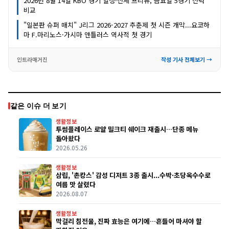
2026년 8월 14일 KBO 경기 일정·전체 프리뷰, 금요일 5경기 전력
비교
"일본판 슈퍼 매치" J리그 2026-2027 추춘제 첫 시즌 개막...요코하
마 F.마리노스·가시마 앤틀러스 역사적 첫 경기
인트라매거진
작성 기사 전체보기 →
같은 이슈 더 보기
생활정보
투썸플레이스 로얄 밀크티 쉐이크 재출시…단종 메뉴
돌아왔다
2026.05.26
생활정보
삼립, '촌캉스' 감성 디저트 3종 출시...수박·초당옥수수로
여름 맛 살렸다
2026.08.07
생활정보
막걸리 침전물, 진짜 효능은 여기에…흔들어 마셔야 할