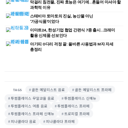
막걸리 침전물, 진짜 효능은 여기에…흔들어 마셔야 할
과학적 이유
스테비아 토마토의 진실, 농산물 아닌
'가공식품'이었다
이마트24, 한성기업 협업 간편식 7종 출시…크래미
활용 신제품 선보인다
아기띠 O다리 걱정 끝: 올바른 사용법과 M자 자세
총정리
골든 메달리스트 음료
골든 메달리스트 프라페
TAGS
투썸플레이스 무알코올 음료
투썸플레이스 신메뉴
투썸플레이스 여름 음료
투썸플레이스 프라페
투썸플레이스 프라페 신메뉴
트로피컬 프라페
피나콜라다 음료
피나콜라다 프라페