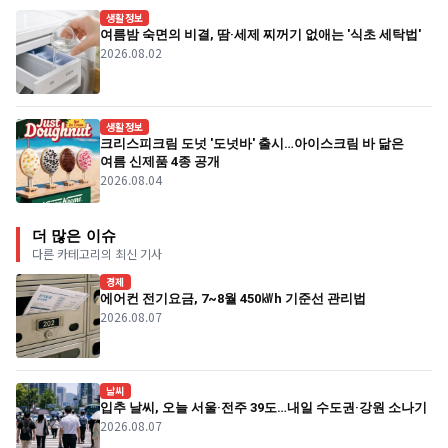
생활정보
여름밤 숙면의 비결, 땀·세제 찌꺼기 없애는 '식초 세탁법'
2026.08.02
생활정보
크리스피크림 도넛 '도넛바' 출시…아이스크림 바 닮은
여름 신제품 4종 공개
2026.08.04
더 많은 이슈
다른 카테고리의 최신 기사
경제
에어컨 전기요금, 7~8월 450㎾h 기준선 관리법
2026.08.07
날씨
입추 날씨, 오늘 서울·전주 39도…내일 수도권·강원 소나기
2026.08.07