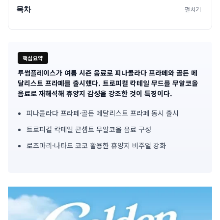
목차
펼치기
핵심요약
투썸플레이스가 여름 시즌 음료로 피나콜라다 프라페와 골든 메
기
달리스트 프라페를 출시했다. 트로피컬 칵테일 무드를 무알코올
음료로 재해석해 휴양지 감성을 강조한 것이 특징이다.
사
피나콜라다 프라페·골든 메달리스트 프라페 동시 출시
핵
트로피컬 칵테일 콘셉트 무알코올 음료 구성
심
로즈마리·나타드 코코 활용한 휴양지 비주얼 강화
요
약