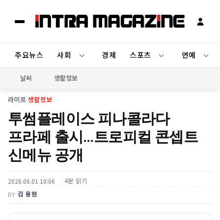
주요뉴스
사회
경제
스포츠
연예
날씨
생활정보
라이프
›
생활정보
투썸플레이스 피나콜라다
프라페 출시…트로피컬 콘셉트
신메뉴 공개
4분 읽기
2026.06.01 10:06
김 용현
BY