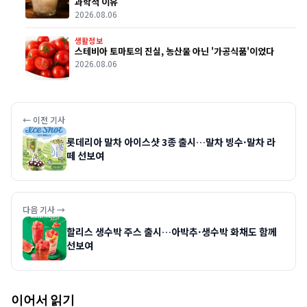
과학적 이유
2026.08.06
생활정보
스테비아 토마토의 진실, 농산물 아닌 '가공식품'이었다
2026.08.06
← 이전 기사
롯데리아 말차 아이스샷 3종 출시…말차 빙수·말차 라
떼 선보여
다음 기사 →
할리스 생수박 주스 출시…아박추·생수박 화채도 함께
선보여
이어서 읽기