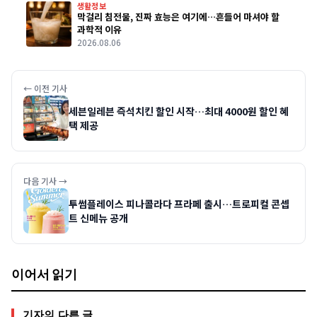
생활정보
막걸리 침전물, 진짜 효능은 여기에…흔들어 마셔야 할
과학적 이유
2026.08.06
← 이전 기사
세븐일레븐 즉석치킨 할인 시작…최대 4000원 할인 혜
택 제공
다음 기사 →
투썸플레이스 피나콜라다 프라페 출시…트로피컬 콘셉
트 신메뉴 공개
이어서 읽기
기자의 다른 글