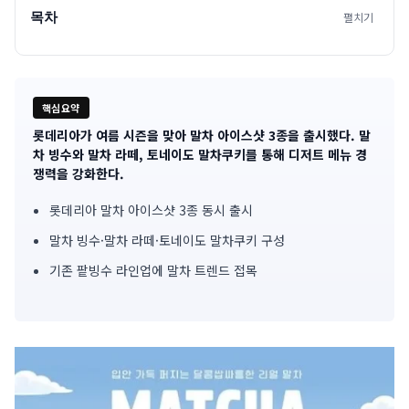
목차
펼치기
핵심요약
롯데리아가 여름 시즌을 맞아 말차 아이스샷 3종을 출시했다. 말
기
차 빙수와 말차 라떼, 토네이도 말차쿠키를 통해 디저트 메뉴 경
쟁력을 강화한다.
사
롯데리아 말차 아이스샷 3종 동시 출시
핵
말차 빙수·말차 라떼·토네이도 말차쿠키 구성
심
기존 팥빙수 라인업에 말차 트렌드 접목
요
약