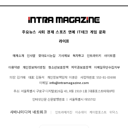
주요뉴스
사회
경제
스포츠
연예
IT테크
게임
문화
라이프
매체소개
인사말
찾아오시는길
기사제보
독자투고
인트라위키
사이트맵
이용약관
개인정보처리방침
청소년보호정책
저작권보호정책
이메일무단수집거부
의장: 김기태
대표: 김동석
개인정보책임자: 이경은
사업자번호: 553-81-03698
이메일:
info@intramagazine.com
주소: 서울특별시 구로구 디지털로26길 43, R동 1910-1호 (대륭포스트타워8차)
인터넷신문 신문발행번호 ㅣ 서울특별시 아55702
사바나미디어 네트워크
인트라매거진
이슈데이
케이팝포스트
위닥스