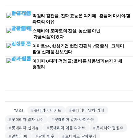
막걸리 침전물, 진짜 효능은 여기에…흔들어 마셔야 할
과학적 이유
스테비아 토마토의 진실, 농산물 아닌
'가공식품'이었다
이마트24, 한성기업 협업 간편식 7종 출시…크래미
활용 신제품 선보인다
아기띠 O다리 걱정 끝: 올바른 사용법과 M자 자세
총정리
롯데리아 디저트
롯데리아 말차 라떼
TAGS
롯데리아 말차 빙수
롯데리아 말차 아이스샷
롯데리아 신메뉴
롯데리아 여름 디저트
롯데리아 팥빙수
말차 라떼
말차 빙수
토네이도 말차쿠키