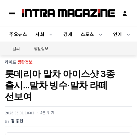
주요뉴스
사회
경제
스포츠
연예
날씨
생활정보
라이프
›
생활정보
롯데리아 말차 아이스샷 3종
출시…말차 빙수·말차 라떼
선보여
4분 읽기
2026.06.01 10:03
김 용현
BY