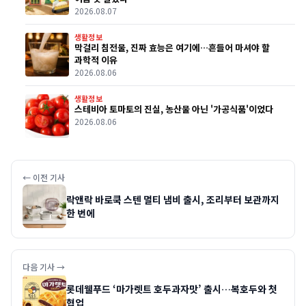
2026.08.07
생활정보
막걸리 침전물, 진짜 효능은 여기에…흔들어 마셔야 할
과학적 이유
2026.08.06
생활정보
스테비아 토마토의 진실, 농산물 아닌 '가공식품'이었다
2026.08.06
← 이전 기사
락앤락 바로쿡 스텐 멀티 냄비 출시, 조리부터 보관까지
한 번에
다음 기사 →
롯데웰푸드 ‘마가렛트 호두과자맛’ 출시…복호두와 첫
협업