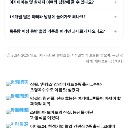
여자아이는 몇 살까지 아빠와 남탕에 갈 수 있나요?
19개월 딸은 아빠와 남탕에 들어가도 되나요?
목욕탕 이성 동반 출입 기준을 어기면 과태료가 나오나요?
ⓒ 2024–2026 인트라매거진. 본 콘텐츠는 저작권법의 보호를 받으며, 무단 전
재 및 재배포를 금합니다.
삼립, '촌캉스' 감성 디저트 3종 출시...수박·
초당옥수수로 여름 맛 살렸다
막걸리 침전물, 진짜 효능은 여기에…흔들어 마셔야 할
과학적 이유
스테비아 토마토의 진실, 농산물 아닌
'가공식품'이었다
이마트24, 한성기업 협업 간편식 7종 출시…크래미