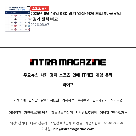
스포츠 분석
2026년 8월 14일 KBO 경기 일정·전체 프리뷰, 금요일
5경기 전력 비교
2026.08.07
주요뉴스
사회
경제
스포츠
연예
IT테크
게임
문화
라이프
매체소개
인사말
찾아오시는길
기사제보
독자투고
인트라위키
사이트맵
이용약관
개인정보처리방침
청소년보호정책
저작권보호정책
이메일무단수집거부
의장: 김기태
대표: 김동석
개인정보책임자: 이경은
사업자번호: 553-81-03698
이메일:
info@intramagazine.com