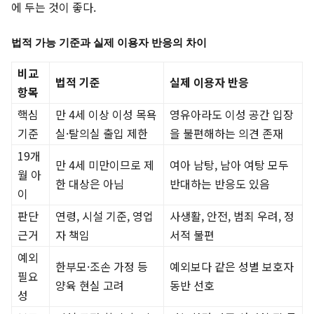
에 두는 것이 좋다.
법적 가능 기준과 실제 이용자 반응의 차이
비교
법적 기준
실제 이용자 반응
항목
핵심
만 4세 이상 이성 목욕
영유아라도 이성 공간 입장
기준
실·탈의실 출입 제한
을 불편해하는 의견 존재
19개
만 4세 미만이므로 제
여아 남탕, 남아 여탕 모두
월 아
한 대상은 아님
반대하는 반응도 있음
이
판단
연령, 시설 기준, 영업
사생활, 안전, 범죄 우려, 정
근거
자 책임
서적 불편
예외
한부모·조손 가정 등
예외보다 같은 성별 보호자
필요
양육 현실 고려
동반 선호
성