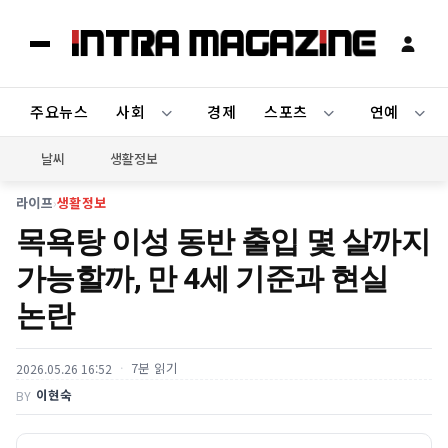
주요뉴스
사회
경제
스포츠
연예
날씨
생활정보
라이프
›
생활정보
목욕탕 이성 동반 출입 몇 살까지
가능할까, 만 4세 기준과 현실
논란
7분 읽기
2026.05.26 16:52
이현숙
BY