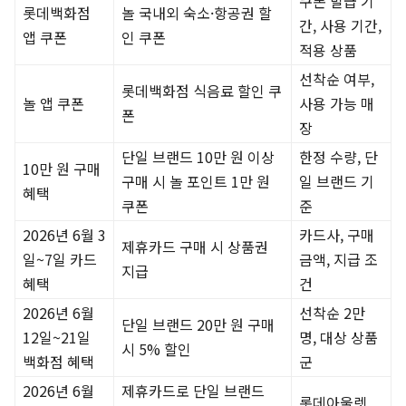
쿠폰 발급 기
롯데백화점
놀 국내외 숙소·항공권 할
간, 사용 기간,
앱 쿠폰
인 쿠폰
적용 상품
선착순 여부,
롯데백화점 식음료 할인 쿠
놀 앱 쿠폰
사용 가능 매
폰
장
단일 브랜드 10만 원 이상
한정 수량, 단
10만 원 구매
구매 시 놀 포인트 1만 원
일 브랜드 기
혜택
쿠폰
준
2026년 6월 3
카드사, 구매
제휴카드 구매 시 상품권
일~7일 카드
금액, 지급 조
지급
혜택
건
2026년 6월
선착순 2만
단일 브랜드 20만 원 구매
12일~21일
명, 대상 상품
시 5% 할인
백화점 혜택
군
2026년 6월
제휴카드로 단일 브랜드
롯데아울렛