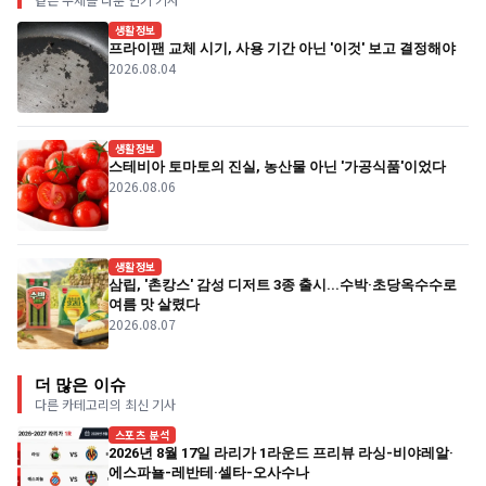
생활정보
프라이팬 교체 시기, 사용 기간 아닌 '이것' 보고 결정해야
2026.08.04
생활정보
스테비아 토마토의 진실, 농산물 아닌 '가공식품'이었다
2026.08.06
생활정보
삼립, '촌캉스' 감성 디저트 3종 출시...수박·초당옥수수로
여름 맛 살렸다
2026.08.07
더 많은 이슈
다른 카테고리의 최신 기사
스포츠 분석
2026년 8월 17일 라리가 1라운드 프리뷰 라싱-비야레알·
에스파뇰-레반테·셀타-오사수나