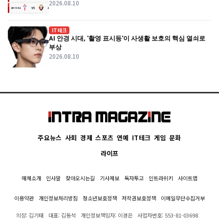
2026.08.10
IT테크
AI 안경 시대, '촬영 표시등'이 사생활 보호의 핵심 열쇠로
부상
2026.08.10
주요뉴스
사회
경제
스포츠
연예
IT테크
게임
문화
라이프
매체소개
인사말
찾아오시는길
기사제보
독자투고
인트라위키
사이트맵
이용약관
개인정보처리방침
청소년보호정책
저작권보호정책
이메일무단수집거부
의장: 김기태
대표: 김동석
개인정보책임자: 이경은
사업자번호: 553-81-03698