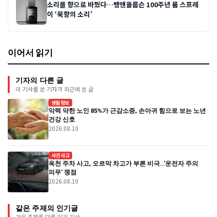
소리를 향으로 바꿨다…뱅앤올룹슨 100주년 룸 스프레
이 ‘묵향의 소리’
이어서 읽기
기자의 다른 글
이 기사를 쓴 기자가 최근에 쓴 글
생활정보
악력 약한 노인 85%가 근감소증, 손아귀 힘으로 보는 노년
건강 신호
2026.08.10
사건사고
옥천 주차 사고, 오르막 차고가 부른 비극…'운전자 주의
의무' 쟁점
2026.08.10
같은 주제의 인기글
같은 주제를 다룬 인기 기사