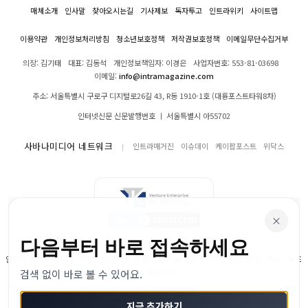
매체소개
인사말
찾아오시는길
기사제보
독자투고
인트라위키
사이트맵
이용약관
개인정보처리방침
청소년보호정책
저작권보호정책
이메일무단수집거부
의장: 김기태
대표: 김동석
개인정보책임자: 이경은
사업자번호: 553-81-03698
이메일:
info@intramagazine.com
주소: 서울특별시 구로구 디지털로26길 43, R동 1910-1호 (대륭포스트타워8차)
인터넷신문 신문발행번호 ㅣ 서울특별시 아55702
사바나미디어 네트워크
인트라매거진
이슈데이
케이팝포스트
위닥스
×
다음부터 바로 접속하세요
인트라매거진의 모든 콘텐츠(기사)는 저작권법의 보호를 받으며, 무단 전재, 복사, 배포
검색 없이 바로 볼 수 있어요.
등을 금합니다.
© 2024–2026 인트라매거진. All Rights Reserved
지금 추가하기