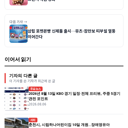
다음 기사 →
삼립 포켓몬빵 신제품 출시…뮤츠·잠만보 띠부씰 열풍
이어간다
이어서 읽기
기자의 다른 글
이 기사를 쓴 기자가 최근에 쓴 글
주요뉴스
2026년 8월 13일 KBO 경기 일정·전체 프리뷰, 주중 5경기
관전 포인트
2026.08.06
사회
춘천시, 시립하나어린이집 10일 개원…장애영유아