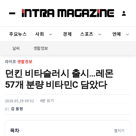
주요뉴스
사회
경제
스포츠
연예
날씨
생활정보
라이프
›
생활정보
던킨 비타슬러시 출시…레몬
57개 분량 비타민C 담았다
4분 읽기
2026.05.29 09:52
김 용현
BY
목차
펼치기