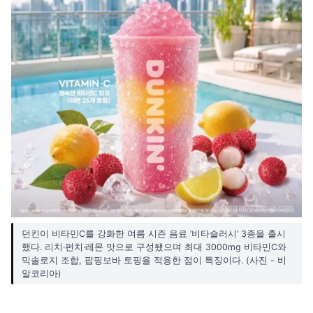
던킨이 비타민C를 강화한 여름 시즌 음료 ‘비타슬러시’ 3종을 출시
했다. 리치·펀치·레몬 맛으로 구성됐으며 최대 3000mg 비타민C와
믹솔로지 조합, 팝핑보바 토핑을 적용한 점이 특징이다. (사진 - 비
알코리아)