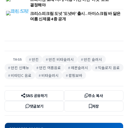
결정해야
크리스피크림 도넛 '도넛바' 출시…아이스크림 바 닮은
여름 신제품 4종 공개
던킨
던킨 비타슬러시
던킨 슬러시
TAGS
던킨 신메뉴
던킨 여름음료
레몬슬러시
믹솔로지 음료
비타민C 음료
비타슬러시
팝핑보바
SNS 공유하기
주소 복사
댓글보기
저장