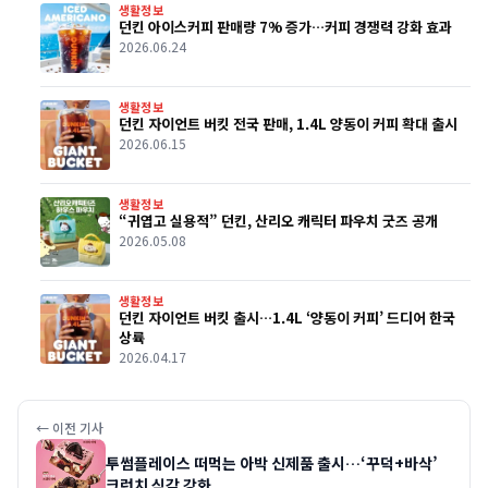
생활정보
던킨 아이스커피 판매량 7% 증가…커피 경쟁력 강화 효과
2026.06.24
생활정보
던킨 자이언트 버킷 전국 판매, 1.4L 양동이 커피 확대 출시
2026.06.15
생활정보
“귀엽고 실용적” 던킨, 산리오 캐릭터 파우치 굿즈 공개
2026.05.08
생활정보
던킨 자이언트 버킷 출시…1.4L ‘양동이 커피’ 드디어 한국
상륙
2026.04.17
← 이전 기사
투썸플레이스 떠먹는 아박 신제품 출시…‘꾸덕+바삭’
크런치 식감 강화