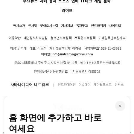
주요뉴스
사회
경제
스포츠
연예
IT테크
게임
문화
라이프
매체소개
인사말
찾아오시는길
기사제보
독자투고
인트라위키
사이트맵
이용약관
개인정보처리방침
청소년보호정책
저작권보호정책
이메일무단수집거부
의장: 김기태
대표: 김동석
개인정보책임자: 이경은
사업자번호: 553-81-03698
이메일:
info@intramagazine.com
주소: 서울특별시 구로구 디지털로26길 43, R동 1910-1호 (대륭포스트타워8차)
인터넷신문 신문발행번호 ㅣ 서울특별시 아55702
사바나미디어 네트워크
인트라매거진
이슈데이
케이팝포스트
위닥스
×
홈 화면에 추가하고 바로
여세요
인트라매거진의 모든 콘텐츠(기사)는 저작권법의 보호를 받으며, 무단 전재, 복사, 배포