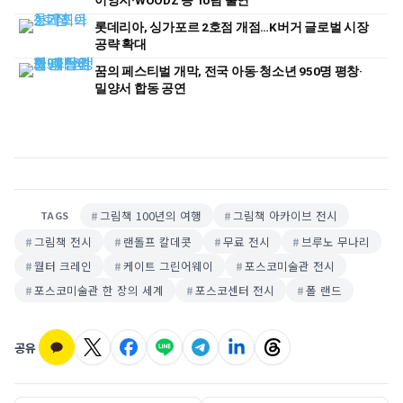
이영지·WOODZ 등 10팀 출연
롯데리아, 싱가포르 2호점 개점…K버거 글로벌 시장
공략 확대
꿈의 페스티벌 개막, 전국 아동·청소년 950명 평창·
밀양서 합동 공연
그림책 100년의 여행
그림책 아카이브 전시
TAGS
그림책 전시
랜돌프 칼데콧
무료 전시
브루노 무나리
월터 크레인
케이트 그린어웨이
포스코미술관 전시
포스코미술관 한 장의 세계
포스코센터 전시
폴 랜드
공유