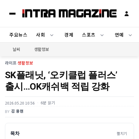
주요뉴스
사회
경제
스포츠
연예
날씨
생활정보
라이프
›
생활정보
SK플래닛, ‘오키클럽 플러스’
출시…OK캐쉬백 적립 강화
6분 읽기
2026.05.20 10:56
김 용현
BY
목차
펼치기