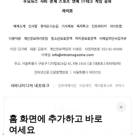
주요뉴스
사회
경제
스포츠
연예
IT테크
게임
문화
라이프
매체소개
인사말
찾아오시는길
기사제보
독자투고
인트라위키
사이트맵
이용약관
개인정보처리방침
청소년보호정책
저작권보호정책
이메일무단수집거부
의장: 김기태
대표: 김동석
개인정보책임자: 이경은
사업자번호: 553-81-03698
이메일:
info@intramagazine.com
주소: 서울특별시 구로구 디지털로26길 43, R동 1910-1호 (대륭포스트타워8차)
인터넷신문 신문발행번호 ㅣ 서울특별시 아55702
사바나미디어 네트워크
인트라매거진
이슈데이
케이팝포스트
위닥스
×
홈 화면에 추가하고 바로
여세요
인트라매거진의 모든 콘텐츠(기사)는 저작권법의 보호를 받으며, 무단 전재, 복사, 배포