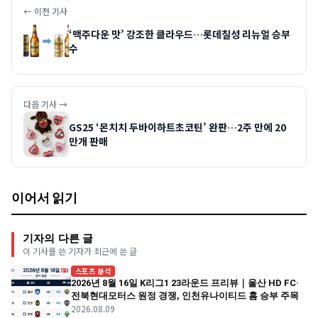
← 이전 기사
‘맥주다운 맛’ 강조한 클라우드…롯데칠성 리뉴얼 승부
수
다음 기사 →
GS25 ‘몬치치 두바이하트초코틴’ 완판…2주 만에 20
만개 판매
이어서 읽기
기자의 다른 글
이 기사를 쓴 기자가 최근에 쓴 글
스포츠 분석
2026년 8월 16일 K리그1 23라운드 프리뷰｜울산 HD FC·
전북현대모터스 원정 경쟁, 인천유나이티드 홈 승부 주목
2026.08.09