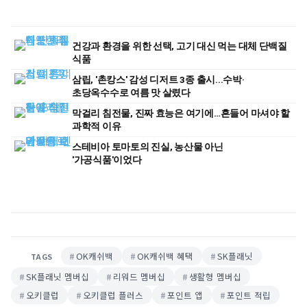
건강과 환경을 위한 선택, 고기 대신 먹는 대체 단백질
식품
삼립, '촌캉스' 감성 디저트 3종 출시...수박·
초당옥수수로 여름 맛 살렸다
막걸리 침전물, 진짜 효능은 여기에…흔들어 마셔야 할
과학적 이유
스테비아 토마토의 진실, 농산물 아닌
'가공식품'이었다
OK캐쉬백
OK캐쉬백 혜택
SK플래닛
TAGS
SK플래닛 멤버십
리워드 멤버십
생활형 멤버십
오키클럽
오키클럽 플러스
포인트 앱
포인트 적립