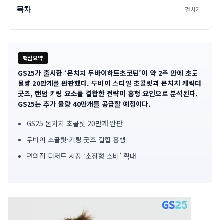
목차
펼치기
핵심요약
GS25가 출시한 ‘몬치치 두바이하트초코틴’이 약 2주 만에 초도
기
물량 20만개를 완판했다. 두바이 스타일 초콜릿과 몬치치 캐릭터
굿즈, 랜덤 키링 요소를 결합한 전략이 흥행 요인으로 분석된다.
사
GS25는 추가 물량 40만개를 공급할 예정이다.
핵
GS25 몬치치 초콜릿 20만개 완판
심
두바이 초콜릿·키링 굿즈 결합 흥행
요
편의점 디저트 시장 ‘소장형 소비’ 확대
약