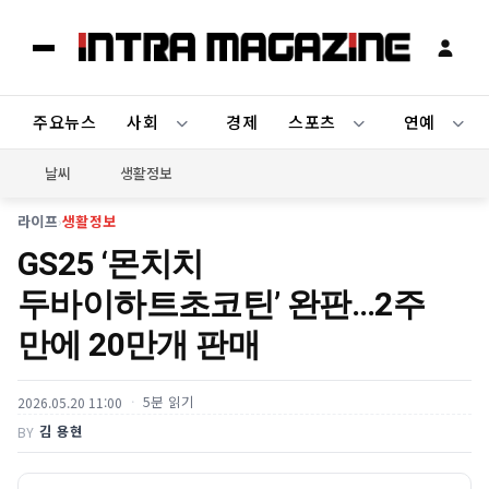
주요뉴스
사회
경제
스포츠
연예
날씨
생활정보
라이프
›
생활정보
GS25 ‘몬치치
두바이하트초코틴’ 완판…2주
만에 20만개 판매
5분 읽기
2026.05.20 11:00
김 용현
BY