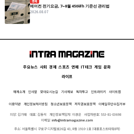
경제
에어컨 전기요금, 7~8월 450㎾h 기준선 관리법
2026.08.07
주요뉴스
사회
경제
스포츠
연예
IT테크
게임
문화
라이프
매체소개
인사말
찾아오시는길
기사제보
독자투고
인트라위키
사이트맵
이용약관
개인정보처리방침
청소년보호정책
저작권보호정책
이메일무단수집거부
의장: 김기태
대표: 김동석
개인정보책임자: 이경은
사업자번호: 553-81-03698
이메일:
info@intramagazine.com
주소: 서울특별시 구로구 디지털로26길 43, R동 1910-1호 (대륭포스트타워8차)