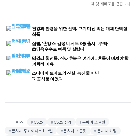
재 및 재배포를 금합니다.
건강과 환경을 위한 선택, 고기 대신 먹는 대체 단백질
식품
삼립, '촌캉스' 감성 디저트 3종 출시...수박·
초당옥수수로 여름 맛 살렸다
막걸리 침전물, 진짜 효능은 여기에…흔들어 마셔야 할
과학적 이유
스테비아 토마토의 진실, 농산물 아닌
'가공식품'이었다
GS25
GS25 신상
두바이 초콜릿
TAGS
몬치치 두바이하트초코틴
몬치치 초콜릿
몬치치 키링