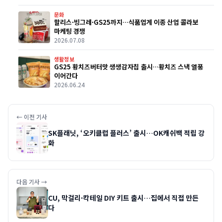
문화
할리스·빙그레·GS25까지…식품업계 이종 산업 콜라보
마케팅 경쟁
2026.07.08
생활정보
GS25 황치즈버터맛 생생감자칩 출시…황치즈 스낵 열풍
이어간다
2026.06.24
← 이전 기사
SK플래닛, ‘오키클럽 플러스’ 출시…OK캐쉬백 적립 강
화
다음 기사 →
CU, 막걸리·칵테일 DIY 키트 출시…집에서 직접 만든
다