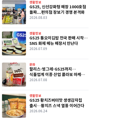
생활정보
GS25, 신선강화형 매장 1000호점
돌파...편의점 장보기 경쟁 본격화
2026.08.03
생활정보
GS25 통오이김밥 전국 판매 시작…
SNS 화제 메뉴 매장서 만난다
2026.07.09
문화
할리스·빙그레·GS25까지…
식품업계 이종 산업 콜라보 마케팅
경쟁
2026.07.08
생활정보
GS25 황치즈버터맛 생생감자칩
출시…황치즈 스낵 열풍 이어간다
2026.06.24