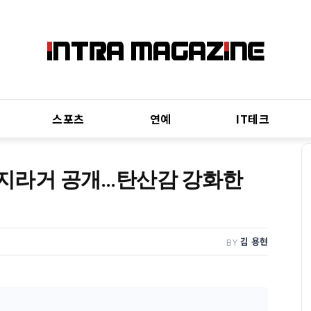
스포츠
연예
IT테크
데이지라거 공개…탄산감 강화한
김 용현
BY