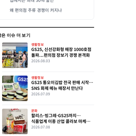
앱에서는 최대 50% 할인
왜 편의점 주류 경쟁이 커지나
같은 이슈 더 보기
생활정보
GS25, 신선강화형 매장 1000호점
돌파...편의점 장보기 경쟁 본격화
2026.08.03
생활정보
GS25 통오이김밥 전국 판매 시작…
SNS 화제 메뉴 매장서 만난다
2026.07.09
문화
할리스·빙그레·GS25까지…
식품업계 이종 산업 콜라보 마케팅
경쟁
2026.07.08