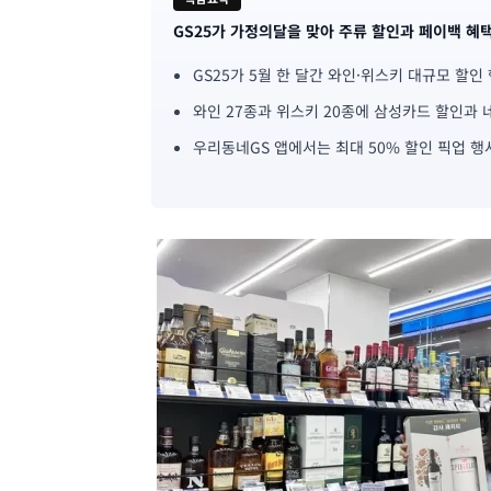
GS25가 가정의달을 맞아 주류 할인과 페이백 혜
기
GS25가 5월 한 달간 와인·위스키 대규모 할인
사
와인 27종과 위스키 20종에 삼성카드 할인과
핵
우리동네GS 앱에서는 최대 50% 할인 픽업 행
심
요
약