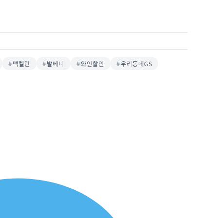
맥켈란
발베니
와인할인
우리동네GS