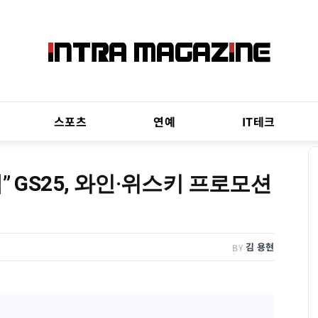
스포츠
연예
IT테크
” GS25, 와인·위스키 프로모션
김 용현
BY