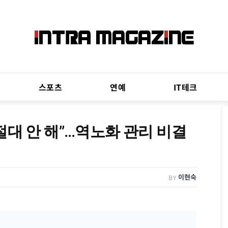
스포츠
연예
IT테크
절대 안 해”…역노화 관리 비결
이현숙
BY