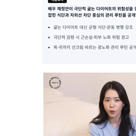
배우 채정안이 극단적 굶는 다이어트의 위험성을 
기
잡힌 식단과 자외선 차단 중심의 관리 루틴을 공개
사
굶는 다이어트 대신 균형 식단·운동 병행 강조
핵
극단적 감량 시 근손실·피부 노화 위험 경고
심
목·귀까지 선크림 바르는 광노화 관리 루틴 공
요
약