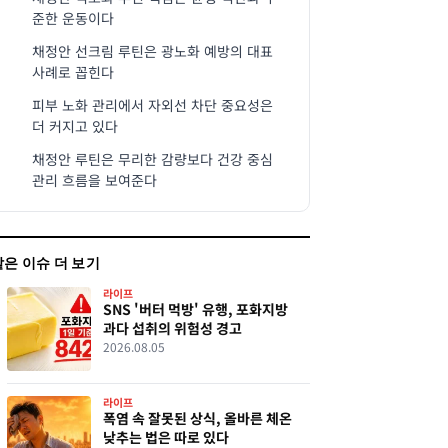
준한 운동이다
채정안 선크림 루틴은 광노화 예방의 대표
사례로 꼽힌다
피부 노화 관리에서 자외선 차단 중요성은
더 커지고 있다
채정안 루틴은 무리한 감량보다 건강 중심
관리 흐름을 보여준다
같은 이슈 더 보기
라이프
SNS '버터 먹방' 유행, 포화지방
과다 섭취의 위험성 경고
2026.08.05
라이프
폭염 속 잘못된 상식, 올바른 체온
낮추는 법은 따로 있다