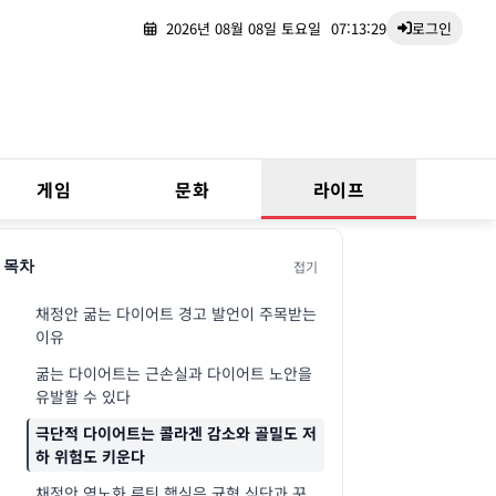
2026년 08월 08일 토요일
07:13:30
로그인
게임
문화
라이프
접기
목차
채정안 굶는 다이어트 경고 발언이 주목받는
이유
굶는 다이어트는 근손실과 다이어트 노안을
유발할 수 있다
극단적 다이어트는 콜라겐 감소와 골밀도 저
하 위험도 키운다
채정안 역노화 루틴 핵심은 균형 식단과 꾸