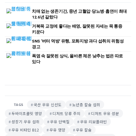
치매 없는 생존기간, 중년 고혈압·당뇨병·흡연이 최대
12.6년 갈랐다
거북목 교정에 좋다는 배영, 잘못된 자세는 목 통증
키운다
SNS '버터 먹방' 유행, 포화지방 과다 섭취의 위험성
경고
폭염 속 잘못된 상식, 올바른 체온 낮추는 법은 따로
있다
국산 우유 신선도
노년층 칼슘 섭취
TAGS
두바이초콜릿 영양
디저트 당류 주의
디저트 우유 성분
성장기 우유 섭취
우유 단백질
우유 리보플라빈
우유 비타민 B12
우유 영양
우유 칼슘