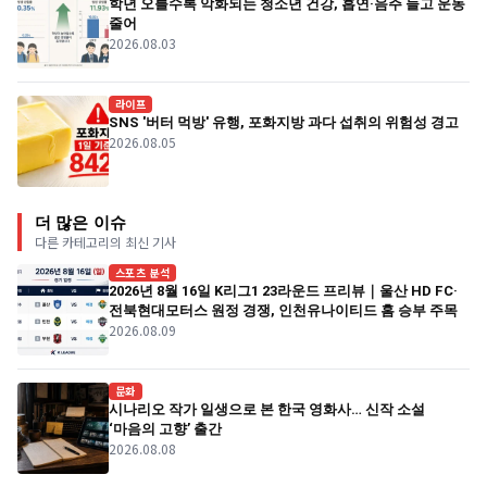
학년 오를수록 악화되는 청소년 건강, 흡연·음주 늘고 운동
줄어
2026.08.03
라이프
SNS '버터 먹방' 유행, 포화지방 과다 섭취의 위험성 경고
2026.08.05
더 많은 이슈
다른 카테고리의 최신 기사
스포츠 분석
2026년 8월 16일 K리그1 23라운드 프리뷰｜울산 HD FC·
전북현대모터스 원정 경쟁, 인천유나이티드 홈 승부 주목
2026.08.09
문화
시나리오 작가 일생으로 본 한국 영화사… 신작 소설
‘마음의 고향’ 출간
2026.08.08