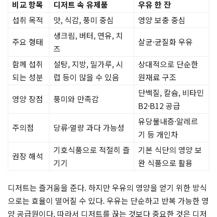
비교 항목
디저트 속 유제품
우유 한 잔
섭취 목적
맛, 식감, 풍미 중심
영양 보충 중심
생크림, 버터, 연유, 치
주요 형태
살균·균질화 우유
즈
함께 섭취
설탕, 지방, 밀가루, 시
상대적으로 단순한
되는 성분
럽 등이 많을 수 있음
원재료 구조
단백질, 칼슘, 비타민
영양 장점
풍미와 만족감
B2·B12 공급
유당불내증·알레르
주의점
당류·열량 과다 가능성
기 등 개인차
기호식품으로 적절히 즐
기본 식단의 영양 보
권장 해석
기기
완 식품으로 활용
디저트는 즐거움을 준다. 하지만 우유의 영양을 얻기 위한 방식
으로는 효율이 떨어질 수 있다. 우유는 단순하고 반복 가능한 영
양 공급원이다. 따라서 디저트를 끊는 것보다 중요한 것은 디저