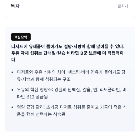
목차
펼치기
핵심요약
디저트에 유제품이 들어가도 설탕·지방이 함께 많아질 수 있다.
기
우유 자체 섭취는 단백질·칼슘·비타민 B군 보충에 더 직접적이
다.
사
디저트와 우유 섭취의 차이: 생크림·버터·연유가 들어가도 당
핵
류·지방과 함께 섭취되는 구조
심
우유의 핵심 영양소: 양질의 단백질, 칼슘, 인, 리보플라빈, 비
요
타민 B12 공급원
영양 균형 관리: 초가공 디저트 섭취를 줄이고 가공이 적은 식
약
품을 함께 선택하는 식습관