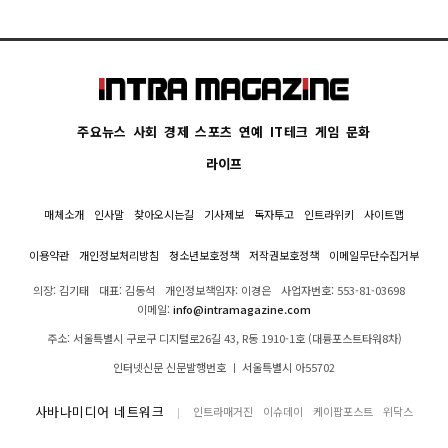
주요뉴스
사회
경제
스포츠
연예
IT테크
게임
문화
라이프
매체소개
인사말
찾아오시는길
기사제보
독자투고
인트라위키
사이트맵
이용약관
개인정보처리방침
청소년보호정책
저작권보호정책
이메일무단수집거부
의장: 김기태
대표: 김동석
개인정보책임자: 이경은
사업자번호: 553-81-03698
이메일:
info@intramagazine.com
주소: 서울특별시 구로구 디지털로26길 43, R동 1910-1호 (대륭포스트타워8차)
인터넷신문 신문발행번호 ㅣ 서울특별시 아55702
사바나미디어 네트워크
인트라매거진
이슈데이
케이팝포스트
위닥스