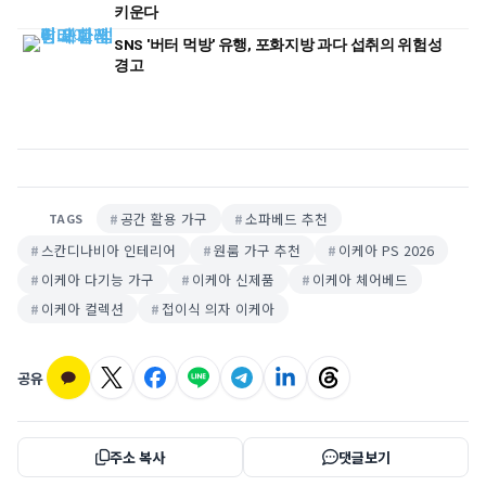
키운다
SNS '버터 먹방' 유행, 포화지방 과다 섭취의 위험성
경고
공간 활용 가구
소파베드 추천
TAGS
스칸디나비아 인테리어
원룸 가구 추천
이케아 PS 2026
이케아 다기능 가구
이케아 신제품
이케아 체어베드
이케아 컬렉션
접이식 의자 이케아
공유
주소 복사
댓글보기