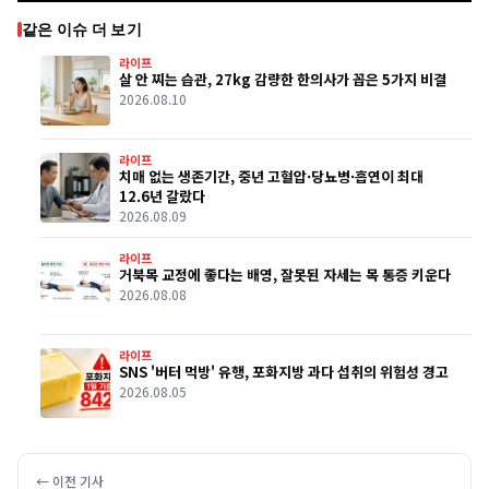
같은 이슈 더 보기
라이프
살 안 찌는 습관, 27kg 감량한 한의사가 꼽은 5가지 비결
2026.08.10
라이프
치매 없는 생존기간, 중년 고혈압·당뇨병·흡연이 최대
12.6년 갈랐다
2026.08.09
라이프
거북목 교정에 좋다는 배영, 잘못된 자세는 목 통증 키운다
2026.08.08
라이프
SNS '버터 먹방' 유행, 포화지방 과다 섭취의 위험성 경고
2026.08.05
← 이전 기사