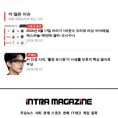
더 많은 이슈
다른 카테고리의 최신 기사
스포츠 분석
2026년 8월 17일 라리가 1라운드 프리뷰 라싱-비야레알·
에스파뇰-레반테·셀타-오사수나
2026.08.10
IT테크
AI 안경 시대, '촬영 표시등'이 사생활 보호의 핵심 열쇠로
부상
2026.08.10
주요뉴스
사회
경제
스포츠
연예
IT테크
게임
문화