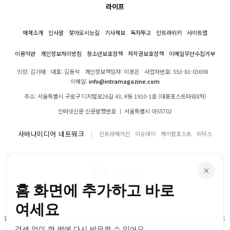
라이프
매체소개
인사말
찾아오시는길
기사제보
독자투고
인트라위키
사이트맵
이용약관
개인정보처리방침
청소년보호정책
저작권보호정책
이메일무단수집거부
의장: 김기태
대표: 김동석
개인정보책임자: 이경은
사업자번호: 553-81-03698
이메일:
info@intramagazine.com
주소: 서울특별시 구로구 디지털로26길 43, R동 1910-1호 (대륭포스트타워8차)
인터넷신문 신문발행번호 ㅣ 서울특별시 아55702
사바나미디어 네트워크
인트라매거진
이슈데이
케이팝포스트
위닥스
×
홈 화면에 추가하고 바로
여세요
인트라매거진의 모든 콘텐츠(기사)는 저작권법의 보호를 받으며, 무단 전재, 복사, 배포
검색 없이 한 번에 다시 방문할 수 있어요.
등을 금합니다.