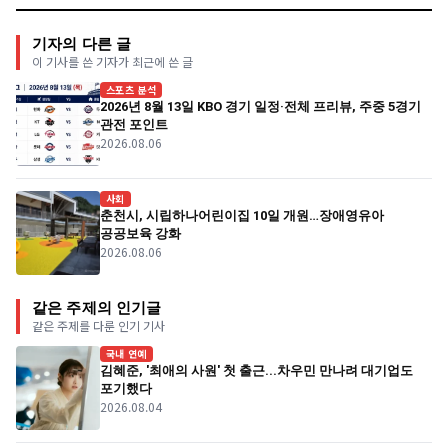
기자의 다른 글
이 기사를 쓴 기자가 최근에 쓴 글
스포츠 분석
2026년 8월 13일 KBO 경기 일정·전체 프리뷰, 주중 5경기
관전 포인트
2026.08.06
사회
춘천시, 시립하나어린이집 10일 개원…장애영유아
공공보육 강화
2026.08.06
같은 주제의 인기글
같은 주제를 다룬 인기 기사
국내 연예
김혜준, '최애의 사원' 첫 출근...차우민 만나려 대기업도
포기했다
2026.08.04