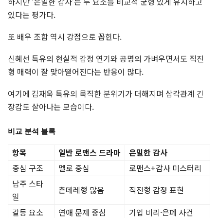
하지만 ‘은밀한 감사’는 두 요소를 비교적 균형 있게 유지하고
있다는 평가다.
또 배우 조합 역시 강점으로 꼽힌다.
신혜선 특유의 현실적 감정 연기와 공명의 가벼우면서도 직진
형 매력이 잘 맞아떨어진다는 반응이 많다.
여기에 김재욱 특유의 묵직한 분위기가 더해지며 삼각관계 긴
장감도 살아나는 모습이다.
비교 분석 블록
항목
일반 로맨스 드라마
은밀한 감사
중심 구조
멜로 중심
로맨스+감사 미스터리
남주 스타
츤데레형 많음
직진형 감정 표현
일
갈등 요소
연애 문제 중심
기업 비리·은폐 사건