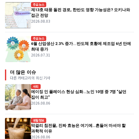
주요뉴스
제13호 태풍 돌핀 경로, 한반도 영향 가능성은? 오키나와
접근 전망
2026.08.03
주요뉴스
6월 산업생산 2.3% 증가...반도체 호황에 제조업 6년 만에
최대 증가
2026.07.31
더 많은 이슈
다른 카테고리의 최신 기사
사회
에이징 인 플레이스 현상 심화…노인 10명 중 7명 "살던
집이 최고"
2026.08.06
생활정보
막걸리 침전물, 진짜 효능은 여기에…흔들어 마셔야 할
과학적 이유
2026.08.06