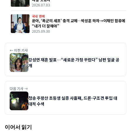
2026.07.03
국내 연예
윤아, ‘폭군의 셰프’ 충격 교체…박성훈 하차→이채민 합류에
“내가 더 잘해야”
2025.09.30
← 이전 기사
강성연 재혼 발표…“새로운 가정 꾸렸다” 남편 얼굴 공
개
다음 기사 →
청송 주왕산 초등생 실종 사흘째, 드론·구조견 투입 대
대적 수색
이어서 읽기