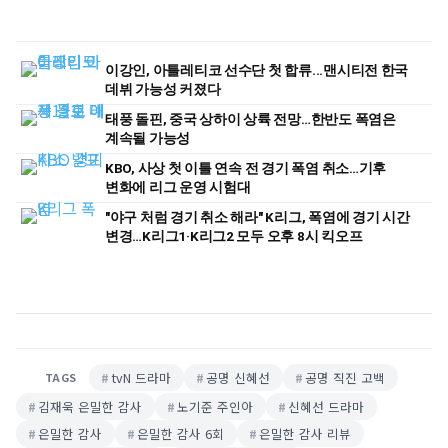
이강인, 아틀레티코 선수단 첫 합류...맨시티전 한국
데뷔 가능성 커졌다
태풍 돌핀, 중국 상하이 상륙 전망…한반도 폭염은
계속될 가능성
KBO, 사상 첫 이틀 연속 전 경기 폭염 취소…기후
변화에 리그 운영 시험대
"야구 처럼 경기 취소 해라" K리그, 폭염에 경기 시간
변경…K리그1·K리그2 모두 오후 8시 킥오프
tvN 드라마
공명 신혜선
공명 직진 고백
TAGS
김재욱 은밀한 감사
노기준 주인아
신혜선 드라마
은밀한 감사
은밀한 감사 6회
은밀한 감사 리뷰