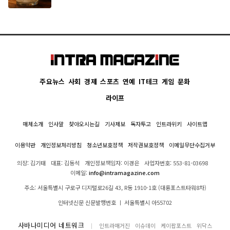
주요뉴스
사회
경제
스포츠
연예
IT테크
게임
문화
라이프
매체소개
인사말
찾아오시는길
기사제보
독자투고
인트라위키
사이트맵
이용약관
개인정보처리방침
청소년보호정책
저작권보호정책
이메일무단수집거부
의장: 김기태
대표: 김동석
개인정보책임자: 이경은
사업자번호: 553-81-03698
이메일:
info@intramagazine.com
주소: 서울특별시 구로구 디지털로26길 43, R동 1910-1호 (대륭포스트타워8차)
인터넷신문 신문발행번호 ㅣ 서울특별시 아55702
사바나미디어 네트워크
인트라매거진
이슈데이
케이팝포스트
위닥스