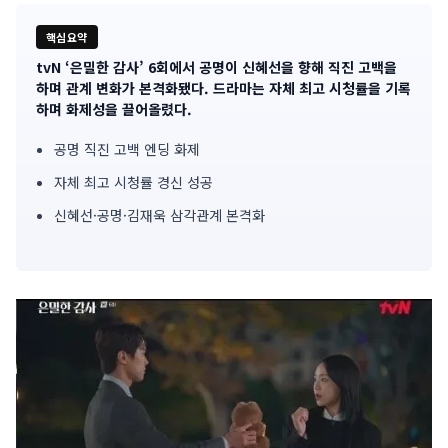
핵심요약
tvN ‘은밀한 감사’ 6회에서 공명이 신혜선을 향해 직진 고백을
기
하며 관계 변화가 본격화됐다. 드라마는 자체 최고 시청률을 기록
하며 화제성을 끌어올렸다.
사
공명 직진 고백 엔딩 화제
핵
자체 최고 시청률 경신 성공
심
신혜선·공명·김재욱 삼각관계 본격화
요
약