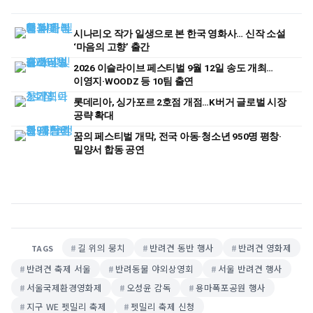
시나리오 작가 일생으로 본 한국 영화사… 신작 소설
‘마음의 고향’ 출간
2026 이슬라이브 페스티벌 9월 12일 송도 개최…
이영지·WOODZ 등 10팀 출연
롯데리아, 싱가포르 2호점 개점…K버거 글로벌 시장
공략 확대
꿈의 페스티벌 개막, 전국 아동·청소년 950명 평창·
밀양서 합동 공연
길 위의 뭉치
반려견 동반 행사
반려견 영화제
TAGS
반려견 축제 서울
반려동물 야외상영회
서울 반려견 행사
서울국제환경영화제
오성윤 감독
용마폭포공원 행사
지구 WE 펫밀리 축제
펫밀리 축제 신청