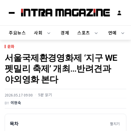
주요뉴스
사회
경제
스포츠
연예
문화
서울국제환경영화제 ‘지구 WE
펫밀리 축제’ 개최…반려견과
야외영화 본다
5분 읽기
2026.05.17 09:00
이현숙
BY
목차
펼치기