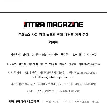
주요뉴스
사회
경제
스포츠
연예
IT테크
게임
문화
라이프
매체소개
인사말
찾아오시는길
기사제보
독자투고
인트라위키
사이트맵
이용약관
개인정보처리방침
청소년보호정책
저작권보호정책
이메일무단수집거부
의장: 김기태
대표: 김동석
개인정보책임자: 이경은
사업자번호: 553-81-03698
이메일:
info@intramagazine.com
주소: 서울특별시 구로구 디지털로26길 43, R동 1910-1호 (대륭포스트타워8차)
인터넷신문 신문발행번호 ㅣ 서울특별시 아55702
사바나미디어 네트워크
인트라매거진
이슈데이
케이팝포스트
위닥스