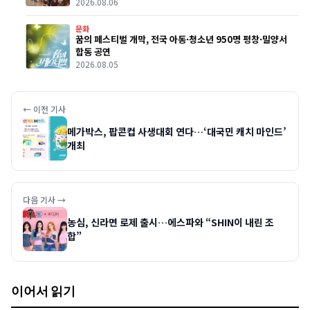
2026.08.06
문화
꿈의 페스티벌 개막, 전국 아동·청소년 950명 평창·밀양서
합동 공연
2026.08.05
← 이전 기사
메가박스, 팝콘컵 사생대회 연다…‘대국민 캐치 마인드’
개최
다음 기사 →
농심, 신라면 로제 출시…에스파와 “SHIN이 내린 조
합”
이어서 읽기