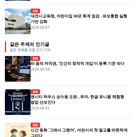
사회
대전시교육청, 어린이집 30곳 회계 점검…유보통합 실행
기반 강화
2026.08.07
같은 주제의 인기글
같은 주제를 다룬 인기 기사
문화
AI 음악 저작권, '인간의 창작적 개입'이 등록 기준 되다
2026.08.04
문화
맨시티 하우스 성수동 오픈…푸마, 한글 유니폼·체험형
팝업 선보인다
2026.08.05
문화
신간 동화 '그래서 그랬어', 어린이의 첫 절교를 따뜻하게
그리다