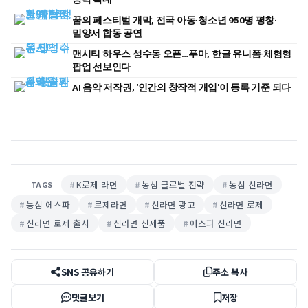
꿈의 페스티벌 개막, 전국 아동·청소년 950명 평창·
밀양서 합동 공연
맨시티 하우스 성수동 오픈…푸마, 한글 유니폼·체험형
팝업 선보인다
AI 음악 저작권, '인간의 창작적 개입'이 등록 기준 되다
K로제 라면
농심 글로벌 전략
농심 신라면
TAGS
농심 에스파
로제라면
신라면 광고
신라면 로제
신라면 로제 출시
신라면 신제품
에스파 신라면
SNS 공유하기
주소 복사
댓글보기
저장