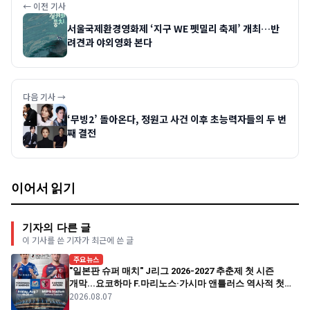
← 이전 기사
서울국제환경영화제 ‘지구 WE 펫밀리 축제’ 개최…반
려견과 야외영화 본다
다음 기사 →
‘무빙2’ 돌아온다, 정원고 사건 이후 초능력자들의 두 번
째 결전
이어서 읽기
기자의 다른 글
이 기사를 쓴 기자가 최근에 쓴 글
주요뉴스
"일본판 슈퍼 매치" J리그 2026-2027 추춘제 첫 시즌
개막...요코하마 F.마리노스·가시마 앤틀러스 역사적 첫
2026.08.07
경기