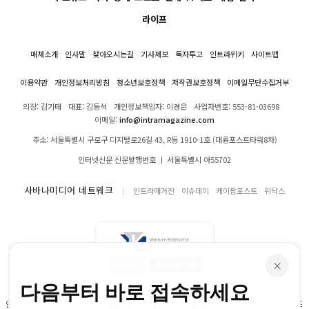
라이프
매체소개
인사말
찾아오시는길
기사제보
독자투고
인트라위키
사이트맵
이용약관
개인정보처리방침
청소년보호정책
저작권보호정책
이메일무단수집거부
의장: 김기태
대표: 김동석
개인정보책임자: 이경은
사업자번호: 553-81-03698
이메일:
info@intramagazine.com
주소: 서울특별시 구로구 디지털로26길 43, R동 1910-1호 (대륭포스트타워8차)
인터넷신문 신문발행번호 ㅣ 서울특별시 아55702
사바나미디어 네트워크
인트라매거진
이슈데이
케이팝포스트
위닥스
×
다음부터 바로 접속하세요
인트라매거진의 모든 콘텐츠(기사)는 저작권법의 보호를 받으며, 무단 전재, 복사, 배포