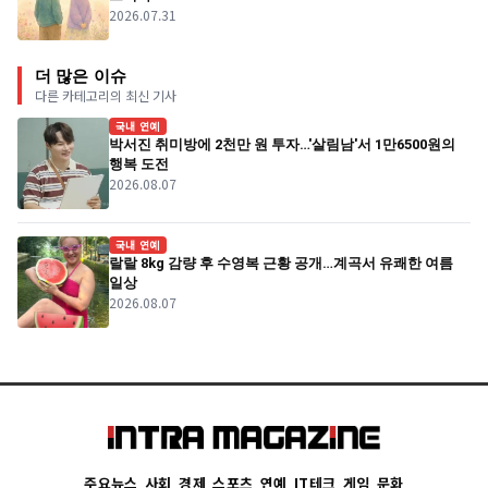
2026.07.31
더 많은 이슈
다른 카테고리의 최신 기사
국내 연예
박서진 취미방에 2천만 원 투자…'살림남'서 1만6500원의
행복 도전
2026.08.07
국내 연예
랄랄 8kg 감량 후 수영복 근황 공개…계곡서 유쾌한 여름
일상
2026.08.07
주요뉴스
사회
경제
스포츠
연예
IT테크
게임
문화