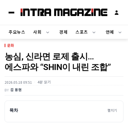
주요뉴스
사회
경제
스포츠
연예
문화
농심, 신라면 로제 출시…
에스파와 “SHIN이 내린 조합”
4분 읽기
2026.05.18 09:51
김 용현
BY
목차
펼치기