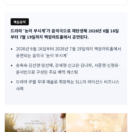
핵심요약
드라마 ‘눈이 부시게’가 음악극으로 재탄생해 2026년 6월 16일
기
부터 7월 19일까지 백암아트홀에서 공연된다.
사
2026년 6월 16일부터 2026년 7월 19일까지 백암아트홀에서
공연되는 음악극 ‘눈이 부시게’
핵
송옥숙·김선경·임선애, 강세정·신고은·김나희, 서준영·신정유·
심
윤서빈으로 구성된 주요 배역 캐스팅
요
드라마 IP를 무대 예술로 확장하는 SLL의 라이선스 비즈니스
사례
약