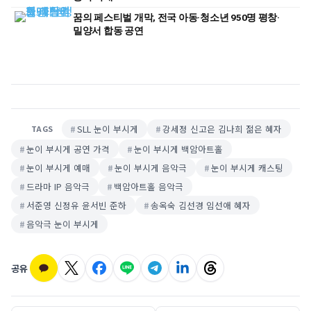
꿈의 페스티벌 개막, 전국 아동·청소년 950명 평창·
밀양서 합동 공연
SLL 눈이 부시게
강세정 신고은 김나희 젊은 혜자
TAGS
눈이 부시게 공연 가격
눈이 부시게 백암아트홀
눈이 부시게 예매
눈이 부시게 음악극
눈이 부시게 캐스팅
드라마 IP 음악극
백암아트홀 음악극
서준영 신정유 윤서빈 준하
송옥숙 김선경 임선애 혜자
음악극 눈이 부시게
공유