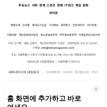
주요뉴스
사회
경제
스포츠
연예
IT테크
게임
문화
라이프
매체소개
인사말
찾아오시는길
기사제보
독자투고
인트라위키
사이트맵
이용약관
개인정보처리방침
청소년보호정책
저작권보호정책
이메일무단수집거부
의장: 김기태
대표: 김동석
개인정보책임자: 이경은
사업자번호: 553-81-03698
이메일:
info@intramagazine.com
주소: 서울특별시 구로구 디지털로26길 43, R동 1910-1호 (대륭포스트타워8차)
인터넷신문 신문발행번호 ㅣ 서울특별시 아55702
사바나미디어 네트워크
인트라매거진
이슈데이
케이팝포스트
위닥스
×
홈 화면에 추가하고 바로