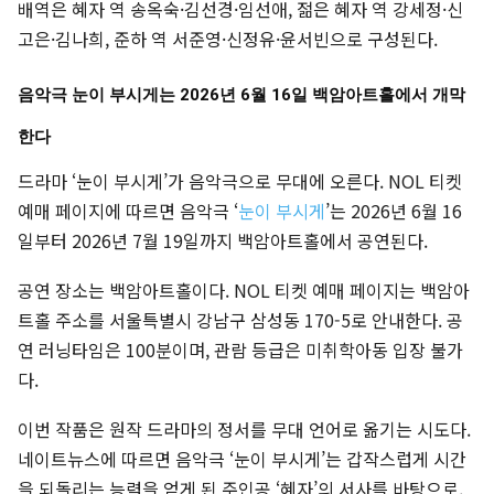
배역은 혜자 역 송옥숙·김선경·임선애, 젊은 혜자 역 강세정·신
고은·김나희, 준하 역 서준영·신정유·윤서빈으로 구성된다.
음악극 눈이 부시게는 2026년 6월 16일 백암아트홀에서 개막
한다
드라마 ‘눈이 부시게’가 음악극으로 무대에 오른다. NOL 티켓
예매 페이지에 따르면 음악극 ‘
눈이 부시게
’는 2026년 6월 16
일부터 2026년 7월 19일까지 백암아트홀에서 공연된다.
공연 장소는 백암아트홀이다. NOL 티켓 예매 페이지는 백암아
트홀 주소를 서울특별시 강남구 삼성동 170-5로 안내한다. 공
연 러닝타임은 100분이며, 관람 등급은 미취학아동 입장 불가
다.
이번 작품은 원작 드라마의 정서를 무대 언어로 옮기는 시도다.
네이트뉴스에 따르면 음악극 ‘눈이 부시게’는 갑작스럽게 시간
을 되돌리는 능력을 얻게 된 주인공 ‘혜자’의 서사를 바탕으로,