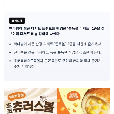
핵심요약
빽다방이 최근 디저트 트렌드를 반영한 ‘쫀득볼 디저트’ 2종을 선
기
보이며 디저트 메뉴 강화에 나섰다.
사
빽다방이 시즌 한정 디저트 ‘쫀득볼’ 2종을 새롭게 출시했다.
핵
신제품은 겉은 바삭하고 속은 쫀득한 식감을 강조한 메뉴다.
심
초코츄러스쫀득볼과 콘쫀득볼로 구성돼 커피와 함께 즐기기
좋게 기획됐다.
요
약