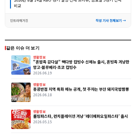
비교
인트라매거진
작성 기사 전체보기 →
같은 이슈 더 보기
생활정보
"혼밥족 감다살" 빽다방 컵빙수 신메뉴 출시, 혼빙족 겨냥한
망고·블루베리·초코 컵빙수
2026.06.19
생활정보
홍콩반점 지역 특화 메뉴 공개, 첫 주자는 부산 돼지국밥짬뽕
2026.06.18
생활정보
롤링파스타, 런치플레이션 겨냥 ‘레더페퍼오일파스타’ 출시
2026.05.15