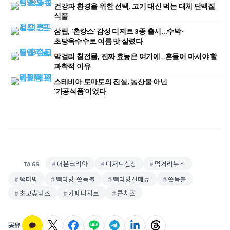
건강과 환경을 위한 선택, 고기 대신 먹는 대체 단백질
식품
삼립, '촌캉스' 감성 디저트 3종 출시...수박·
초당옥수수로 여름 맛 살렸다
막걸리 침전물, 진짜 효능은 여기에…흔들어 마셔야 할
과학적 이유
스테비아 토마토의 진실, 농산물 아닌
'가공식품'이었다
더본코리아
디저트신상
먹거리뉴스
TAGS
빽다방
빽다방 쫀득볼
빽다방신메뉴
쫀득볼
초코츄러스
카페디저트
콘치즈
공유