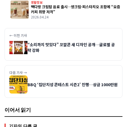
생활정보
빽다방 크림탑 음료 출시…생크림·피스타치오 조합에 “요즘
커피 취향 저격”
2026.04.24
← 이전 기사
“소리까지 맛있다” 꼬깔콘 새 디자인 공개…글로벌 공
략 강화
다음 기사 →
BBQ ‘집단치성 콘테스트 시즌2’ 진행…상금 1000만원
이어서 읽기
기자의 다른 글