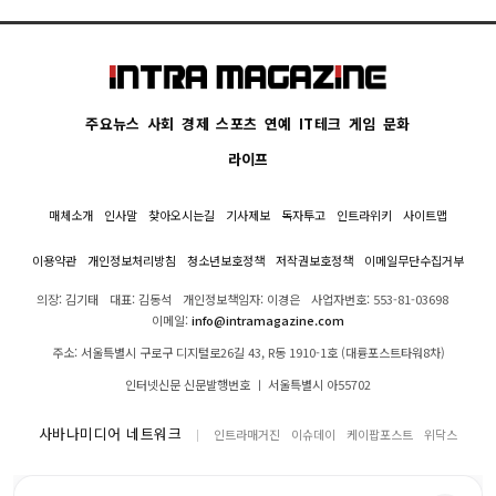
주요뉴스
사회
경제
스포츠
연예
IT테크
게임
문화
라이프
매체소개
인사말
찾아오시는길
기사제보
독자투고
인트라위키
사이트맵
이용약관
개인정보처리방침
청소년보호정책
저작권보호정책
이메일무단수집거부
의장: 김기태
대표: 김동석
개인정보책임자: 이경은
사업자번호: 553-81-03698
이메일:
info@intramagazine.com
주소: 서울특별시 구로구 디지털로26길 43, R동 1910-1호 (대륭포스트타워8차)
인터넷신문 신문발행번호 ㅣ 서울특별시 아55702
사바나미디어 네트워크
인트라매거진
이슈데이
케이팝포스트
위닥스