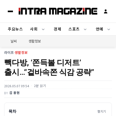
주요뉴스
사회
경제
스포츠
연예
날씨
생활정보
라이프
›
생활정보
빽다방, ‘쫀득볼 디저트’
출시…“겉바속쫀 식감 공략”
2분 읽기
2026.05.07 09:54
김 용현
BY
목차
펼치기