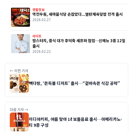
생활정보
역전우동, 새마을식당 손잡았다...열탄제육덮밥 전격 출시
2026.02.27
라이프
맘스터치, 중식 대가 후덕죽 셰프와 협업…신메뉴 3종 12일
출시
2026.02.22
← 이전 기사
빽다방, ‘쫀득볼 디저트’ 출시…“겉바속쫀 식감 공략”
다음 기사 →
이디야커피, 여름 맞아 1ℓ 보틀음료 출시…아메리카노·
티 9종 구성