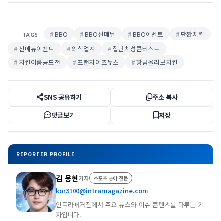
BBQ
BBQ신메뉴
BBQ이벤트
단짠치킨
TAGS
신메뉴이벤트
외식업계
집단치성콘테스트
치킨이름공모전
프랜차이즈뉴스
황금올리브치킨
SNS 공유하기
주소 복사
댓글보기
저장
REPORTER PROFILE
김 용현
기자
스포츠 분야 전문
kor3100@intramagazine.com
인트라매거진에서 주요 뉴스와 이슈 콘텐츠를 다루는 기
자입니다.