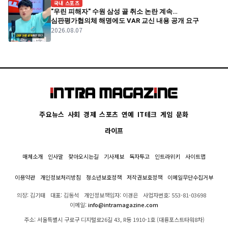
국내 스포츠
"우린 피해자" 수원 삼성 골 취소 논란 계속…
심판평가협의체 해명에도 VAR 교신 내용 공개 요구
2026.08.07
주요뉴스
사회
경제
스포츠
연예
IT테크
게임
문화
라이프
매체소개
인사말
찾아오시는길
기사제보
독자투고
인트라위키
사이트맵
이용약관
개인정보처리방침
청소년보호정책
저작권보호정책
이메일무단수집거부
의장: 김기태
대표: 김동석
개인정보책임자: 이경은
사업자번호: 553-81-03698
이메일:
info@intramagazine.com
주소: 서울특별시 구로구 디지털로26길 43, R동 1910-1호 (대륭포스트타워8차)