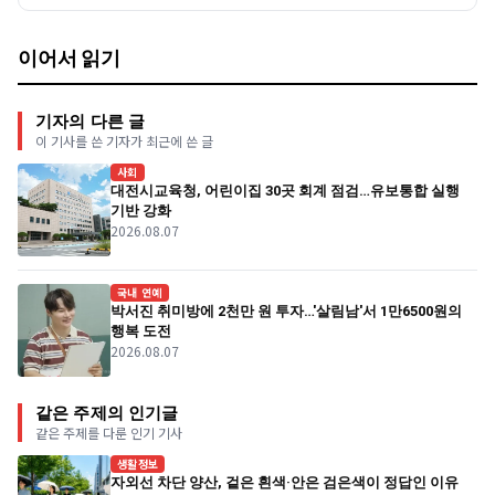
이어서 읽기
기자의 다른 글
이 기사를 쓴 기자가 최근에 쓴 글
사회
대전시교육청, 어린이집 30곳 회계 점검…유보통합 실행
기반 강화
2026.08.07
국내 연예
박서진 취미방에 2천만 원 투자…'살림남'서 1만6500원의
행복 도전
2026.08.07
같은 주제의 인기글
같은 주제를 다룬 인기 기사
생활정보
자외선 차단 양산, 겉은 흰색·안은 검은색이 정답인 이유