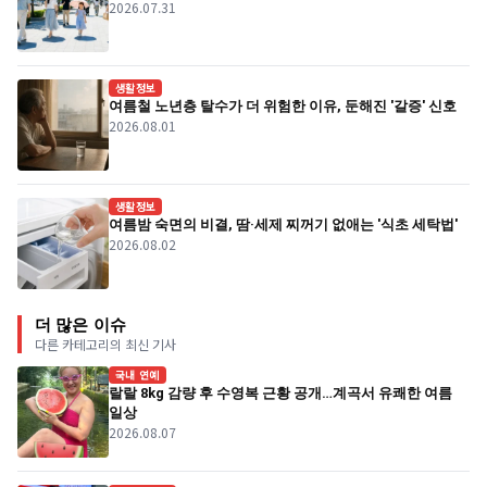
2026.07.31
생활정보
여름철 노년층 탈수가 더 위험한 이유, 둔해진 '갈증' 신호
2026.08.01
생활정보
여름밤 숙면의 비결, 땀·세제 찌꺼기 없애는 '식초 세탁법'
2026.08.02
더 많은 이슈
다른 카테고리의 최신 기사
국내 연예
랄랄 8kg 감량 후 수영복 근황 공개…계곡서 유쾌한 여름
일상
2026.08.07