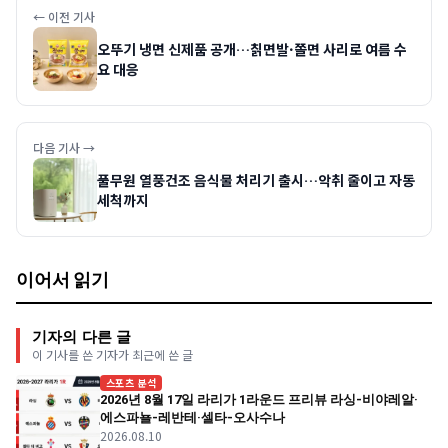
← 이전 기사
오뚜기 냉면 신제품 공개…칡면발·쫄면 사리로 여름 수
요 대응
다음 기사 →
풀무원 열풍건조 음식물 처리기 출시…악취 줄이고 자동
세척까지
이어서 읽기
기자의 다른 글
이 기사를 쓴 기자가 최근에 쓴 글
스포츠 분석
2026년 8월 17일 라리가 1라운드 프리뷰 라싱-비야레알·
에스파뇰-레반테·셀타-오사수나
2026.08.10