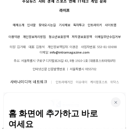
주요뉴스
사회
경제
스포츠
연예
IT테크
게임
문화
라이프
매체소개
인사말
찾아오시는길
기사제보
독자투고
인트라위키
사이트맵
이용약관
개인정보처리방침
청소년보호정책
저작권보호정책
이메일무단수집거부
의장: 김기태
대표: 김동석
개인정보책임자: 이경은
사업자번호: 553-81-03698
이메일:
info@intramagazine.com
주소: 서울특별시 구로구 디지털로26길 43, R동 1910-1호 (대륭포스트타워8차)
인터넷신문 신문발행번호 ㅣ 서울특별시 아55702
사바나미디어 네트워크
인트라매거진
이슈데이
케이팝포스트
위닥스
×
홈 화면에 추가하고 바로
여세요
인트라매거진의 모든 콘텐츠(기사)는 저작권법의 보호를 받으며, 무단 전재, 복사, 배포