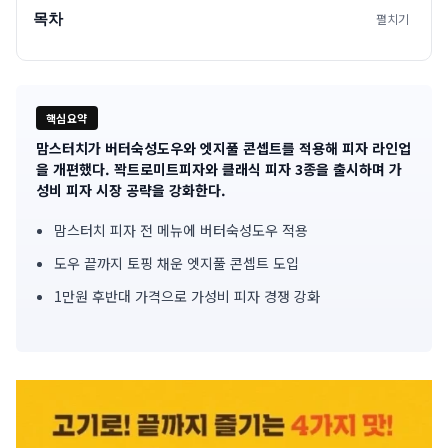
목차
펼치기
핵심요약
맘스터치가 버터숙성도우와 엣지풀 콘셉트를 적용해 피자 라인업
기
을 개편했다. 꽉트로미트피자와 클래식 피자 3종을 출시하며 가
성비 피자 시장 공략을 강화한다.
사
맘스터치 피자 전 메뉴에 버터숙성도우 적용
핵
도우 끝까지 토핑 채운 엣지풀 콘셉트 도입
심
1만원 후반대 가격으로 가성비 피자 경쟁 강화
요
약