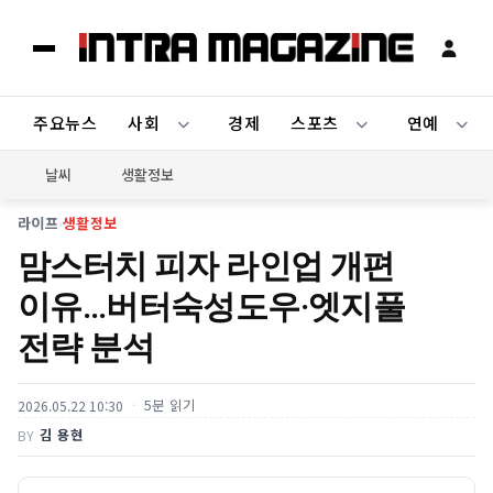
주요뉴스
사회
경제
스포츠
연예
날씨
생활정보
라이프
›
생활정보
맘스터치 피자 라인업 개편
이유…버터숙성도우·엣지풀
전략 분석
5분 읽기
2026.05.22 10:30
김 용현
BY