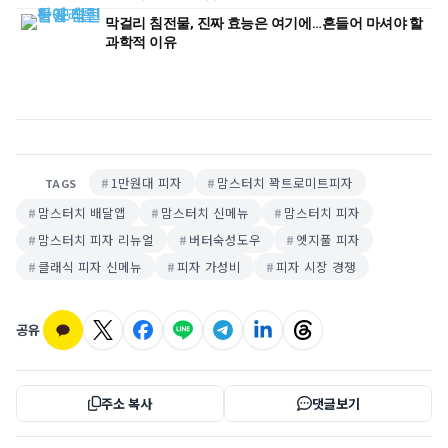
막걸리 침전물, 진짜 효능은 여기에…흔들어 마셔야 할
과학적 이유
1만원대 피자
맘스터치 꽉트로미트피자
TAGS
맘스터치 배달앱
맘스터치 신메뉴
맘스터치 피자
맘스터치 피자 리뉴얼
버터숙성도우
엣지풀 피자
클래식 피자 신메뉴
피자 가성비
피자 시장 경쟁
공유
주소 복사
댓글보기