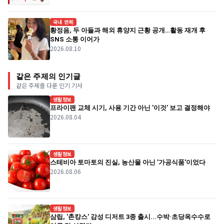
국내 연예
황정음, 두 아들과 해외 휴양지 근황 공개…활동 재개 후
SNS 소통 이어가
2026.08.10
같은 주제의 인기글
같은 주제를 다룬 인기 기사
생활정보
프라이팬 교체 시기, 사용 기간 아닌 '이것' 보고 결정해야
2026.08.04
생활정보
스테비아 토마토의 진실, 농산물 아닌 '가공식품'이었다
2026.08.06
생활정보
삼립, '촌캉스' 감성 디저트 3종 출시...수박·초당옥수수로