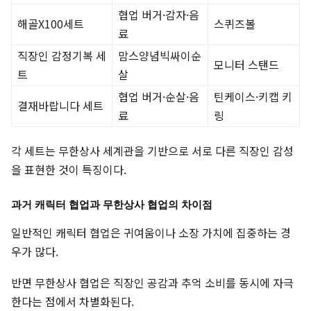
협업 버거·감자·음
해골X100세트
스퀴즈볼
료
직장인 감정기복 세
맘스양념빅싸이순
모니터 스탠드
트
살
협업 버거·순살·음
틴케이스·키캡 키
결재바랍니다 세트
료
링
각 세트는 무한상사 세계관을 기반으로 서로 다른 직장인 감성
을 표현한 것이 특징이다.
과거 캐릭터 협업과 무한상사 협업의 차이점
일반적인 캐릭터 협업은 귀여움이나 소장 가치에 집중하는 경
우가 많다.
반면 무한상사 협업은 직장인 공감과 추억 소비를 동시에 자극
한다는 점에서 차별화된다.