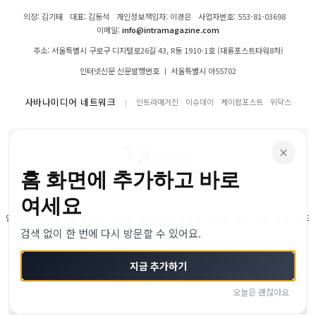
의장: 김기태
대표: 김동석
개인정보책임자: 이경은
사업자번호: 553-81-03698
이메일:
info@intramagazine.com
주소: 서울특별시 구로구 디지털로26길 43, R동 1910-1호 (대륭포스트타워8차)
인터넷신문 신문발행번호 ㅣ 서울특별시 아55702
사바나미디어 네트워크
인트라매거진
이슈데이
케이팝포스트
위닥스
×
홈 화면에 추가하고 바로
여세요
인트라매거진의 모든 콘텐츠(기사)는 저작권법의 보호를 받으며, 무단 전재, 복사, 배포
검색 없이 한 번에 다시 방문할 수 있어요.
등을 금합니다.
© 2024–2026 인트라매거진. All Rights Reserved
지금 추가하기
오늘은 괜찮아요