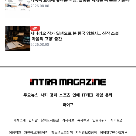
거북목 교정에 좋다는 배영, 잘못된 자세는 목 통증 키운다
2026.08.08
문화
시나리오 작가 일생으로 본 한국 영화사… 신작 소설
‘마음의 고향’ 출간
2026.08.08
주요뉴스
사회
경제
스포츠
연예
IT테크
게임
문화
라이프
매체소개
인사말
찾아오시는길
기사제보
독자투고
인트라위키
사이트맵
이용약관
개인정보처리방침
청소년보호정책
저작권보호정책
이메일무단수집거부