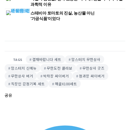
과학적 이유
스테비아 토마토의 진실, 농산물 아닌
'가공식품'이었다
결재바랍니다 세트
맘스터치 무한상사
TAGS
맘스터치 신메뉴
무한도전 콜라보
무한상사 굿즈
무한상사 버거
박차장 싸이버거
정과장 싸이버거
직장인 감정기복 세트
해골X100세트
공유