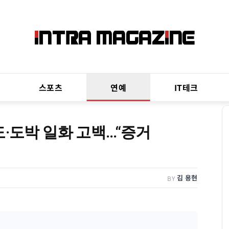
스포츠
연예
IT테크
도·도박 일화 고백…“증거
김 용현
BY