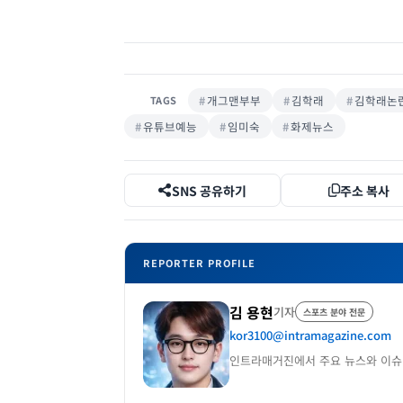
개그맨부부
김학래
김학래논
TAGS
유튜브예능
임미숙
화제뉴스
SNS 공유하기
주소 복사
REPORTER PROFILE
김 용현
기자
스포츠 분야 전문
kor3100@intramagazine.com
인트라매거진에서 주요 뉴스와 이슈