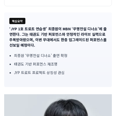
핵심요약
‘JYP 1호 트로트 연습생’ 최종원이 MBN ‘무명전설 디너쇼’에 출
기
연한다. 그는 태권도 기반 퍼포먼스와 안정적인 라이브 실력으로
주목받아왔으며, 이번 무대에서도 한층 업그레이드된 퍼포먼스를
사
선보일 예정이다.
핵
최종원 ‘무명전설 디너쇼’ 출연 확정
심
태권도 기반 퍼포먼스 재조명
요
JYP 트로트 프로젝트 상징성 관심
약