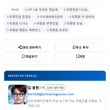
JYP 1호 트로트 연습생
무명전설 디너쇼
TAGS
무명전설 준결승
이닛엔터테인먼트
최종원 더 딴따라
최종원 디너쇼
최종원 무명전설
최종원 방송
최종원 태권도 퍼포먼스
최종원 트로트
SNS 공유하기
주소 복사
댓글보기
저장
REPORTER PROFILE
김 용현
기자
스포츠 분야 전문
kor3100@intramagazine.com
인트라매거진에서 주요 뉴스와 이슈 콘텐츠를 다루는 기
자입니다.