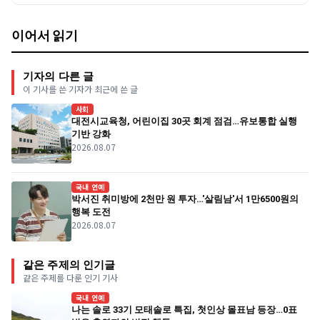
이어서 읽기
기자의 다른 글
이 기사를 쓴 기자가 최근에 쓴 글
사회
대전시교육청, 어린이집 30곳 회계 점검…유보통합 실행
기반 강화
2026.08.07
국내 연예
박서진 취미방에 2천만 원 투자…'살림남'서 1만6500원의
행복 도전
2026.08.07
같은 주제의 인기글
같은 주제를 다룬 인기 기사
국내 연예
나는 솔로 33기 모태솔로 특집, 첫인상 몰표남 등장…0표