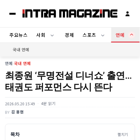
주요뉴스
사회
경제
스포츠
연예
국내 연예
연예
›
국내 연예
최종원 ‘무명전설 디너쇼’ 출연…
태권도 퍼포먼스 다시 뜬다
4분 읽기
2026.05.20 15:49
김 용현
BY
목차
펼치기