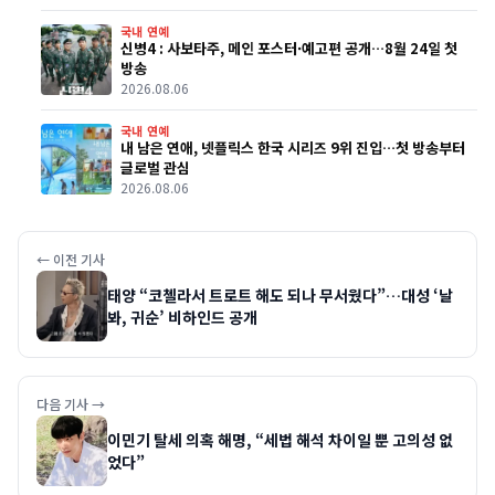
국내 연예
신병4 : 사보타주, 메인 포스터·예고편 공개…8월 24일 첫
방송
2026.08.06
국내 연예
내 남은 연애, 넷플릭스 한국 시리즈 9위 진입…첫 방송부터
글로벌 관심
2026.08.06
← 이전 기사
태양 “코첼라서 트로트 해도 되나 무서웠다”…대성 ‘날
봐, 귀순’ 비하인드 공개
다음 기사 →
이민기 탈세 의혹 해명, “세법 해석 차이일 뿐 고의성 없
었다”