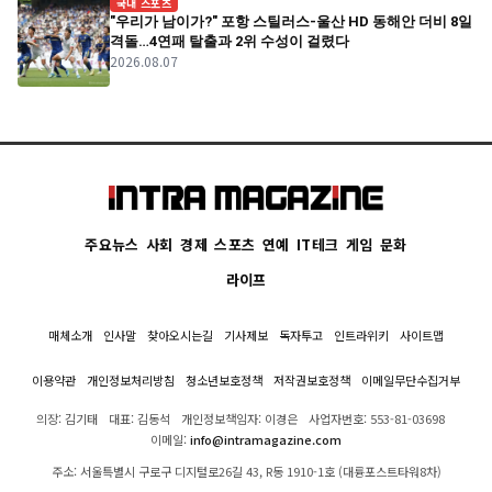
국내 스포츠
"우리가 남이가?" 포항 스틸러스-울산 HD 동해안 더비 8일
격돌…4연패 탈출과 2위 수성이 걸렸다
2026.08.07
주요뉴스
사회
경제
스포츠
연예
IT테크
게임
문화
라이프
매체소개
인사말
찾아오시는길
기사제보
독자투고
인트라위키
사이트맵
이용약관
개인정보처리방침
청소년보호정책
저작권보호정책
이메일무단수집거부
의장: 김기태
대표: 김동석
개인정보책임자: 이경은
사업자번호: 553-81-03698
이메일:
info@intramagazine.com
주소: 서울특별시 구로구 디지털로26길 43, R동 1910-1호 (대륭포스트타워8차)