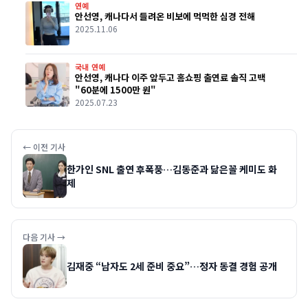
연예
안선영, 캐나다서 들려온 비보에 먹먹한 심경 전해
2025.11.06
국내 연예
안선영, 캐나다 이주 앞두고 홈쇼핑 출연료 솔직 고백
"60분에 1500만 원"
2025.07.23
← 이전 기사
한가인 SNL 출연 후폭풍…김동준과 닮은꼴 케미도 화
제
다음 기사 →
김재중 “남자도 2세 준비 중요”…정자 동결 경험 공개