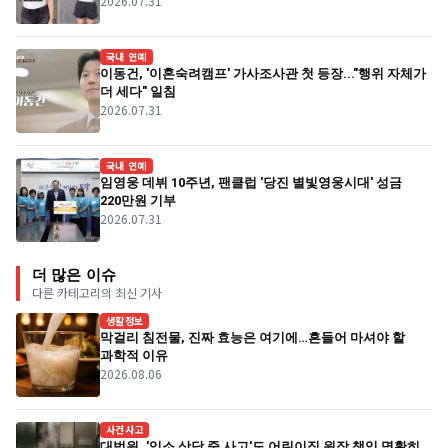
2026.07.31
국내 연예
이동건, '이혼숙려캠프' 가사조사관 첫 등장..."행위 자체가
더 세다" 일침
2026.07.31
국내 연예
임영웅 데뷔 10주년, 팬클럽 '당진 별빛영웅시대' 성금
220만원 기부
2026.07.31
더 많은 이슈
다른 카테고리의 최신 기사
생활정보
막걸리 침전물, 진짜 효능은 여기에…흔들어 마셔야 할
과학적 이유
2026.08.06
사건사고
대법원, '입소 상담 중 사고'도 어린이집 원장 책임 명확히