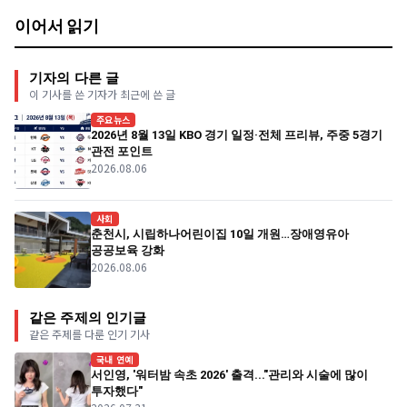
이어서 읽기
기자의 다른 글
이 기사를 쓴 기자가 최근에 쓴 글
주요뉴스
2026년 8월 13일 KBO 경기 일정·전체 프리뷰, 주중 5경기
관전 포인트
2026.08.06
사회
춘천시, 시립하나어린이집 10일 개원…장애영유아
공공보육 강화
2026.08.06
같은 주제의 인기글
같은 주제를 다룬 인기 기사
국내 연예
서인영, '워터밤 속초 2026' 출격..."관리와 시술에 많이
투자했다"