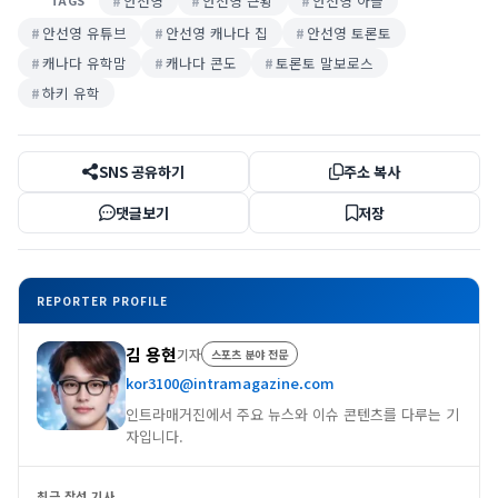
안선영
안선영 근황
안선영 아들
TAGS
안선영 유튜브
안선영 캐나다 집
안선영 토론토
캐나다 유학맘
캐나다 콘도
토론토 말보로스
하키 유학
SNS 공유하기
주소 복사
댓글보기
저장
REPORTER PROFILE
김 용현
기자
스포츠 분야 전문
kor3100@intramagazine.com
인트라매거진에서 주요 뉴스와 이슈 콘텐츠를 다루는 기
자입니다.
최근 작성 기사