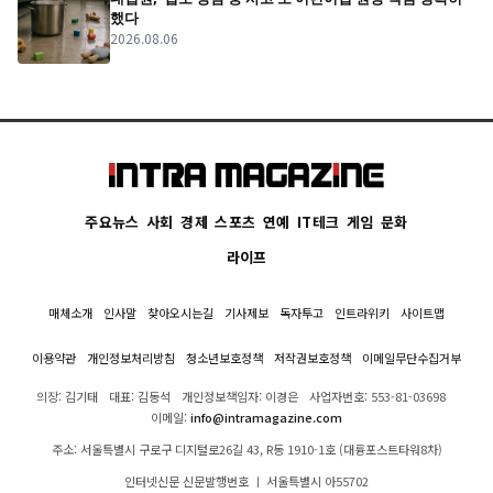
했다
2026.08.06
주요뉴스
사회
경제
스포츠
연예
IT테크
게임
문화
라이프
매체소개
인사말
찾아오시는길
기사제보
독자투고
인트라위키
사이트맵
이용약관
개인정보처리방침
청소년보호정책
저작권보호정책
이메일무단수집거부
의장: 김기태
대표: 김동석
개인정보책임자: 이경은
사업자번호: 553-81-03698
이메일:
info@intramagazine.com
주소: 서울특별시 구로구 디지털로26길 43, R동 1910-1호 (대륭포스트타워8차)
인터넷신문 신문발행번호 ㅣ 서울특별시 아55702