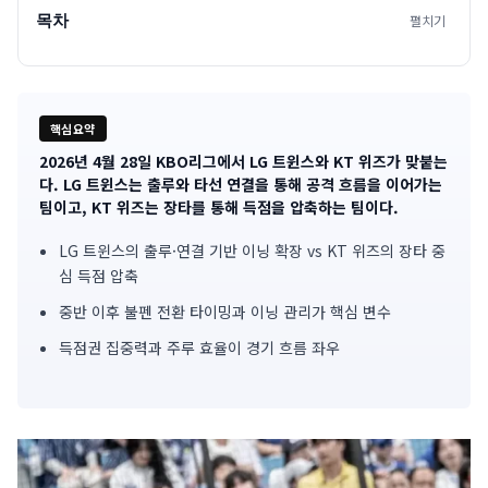
목차
펼치기
핵심요약
2026년 4월 28일 KBO리그에서 LG 트윈스와 KT 위즈가 맞붙는
기
다. LG 트윈스는 출루와 타선 연결을 통해 공격 흐름을 이어가는
팀이고, KT 위즈는 장타를 통해 득점을 압축하는 팀이다.
사
LG 트윈스의 출루·연결 기반 이닝 확장 vs KT 위즈의 장타 중
핵
심 득점 압축
심
중반 이후 불펜 전환 타이밍과 이닝 관리가 핵심 변수
요
득점권 집중력과 주루 효율이 경기 흐름 좌우
약