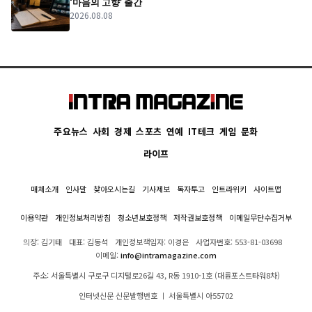
‘마음의 고향’ 출간
2026.08.08
주요뉴스
사회
경제
스포츠
연예
IT테크
게임
문화
라이프
매체소개
인사말
찾아오시는길
기사제보
독자투고
인트라위키
사이트맵
이용약관
개인정보처리방침
청소년보호정책
저작권보호정책
이메일무단수집거부
의장: 김기태
대표: 김동석
개인정보책임자: 이경은
사업자번호: 553-81-03698
이메일:
info@intramagazine.com
주소: 서울특별시 구로구 디지털로26길 43, R동 1910-1호 (대륭포스트타워8차)
인터넷신문 신문발행번호 ㅣ 서울특별시 아55702