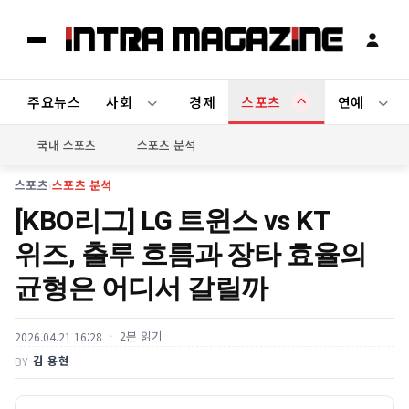
주요뉴스
사회
경제
스포츠
연예
국내 스포츠
스포츠 분석
스포츠
›
스포츠 분석
[KBO리그] LG 트윈스 vs KT
위즈, 출루 흐름과 장타 효율의
균형은 어디서 갈릴까
2분 읽기
2026.04.21 16:28
김 용현
BY