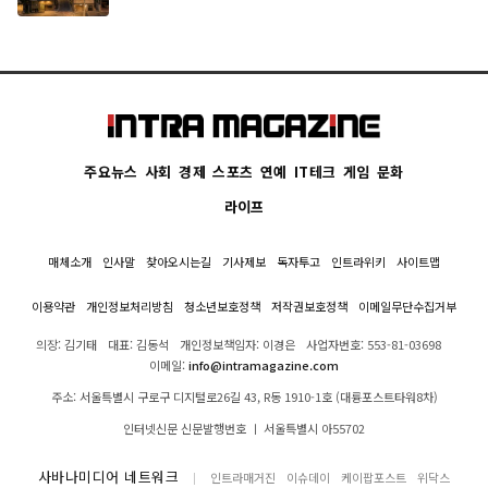
주요뉴스
사회
경제
스포츠
연예
IT테크
게임
문화
라이프
매체소개
인사말
찾아오시는길
기사제보
독자투고
인트라위키
사이트맵
이용약관
개인정보처리방침
청소년보호정책
저작권보호정책
이메일무단수집거부
의장: 김기태
대표: 김동석
개인정보책임자: 이경은
사업자번호: 553-81-03698
이메일:
info@intramagazine.com
주소: 서울특별시 구로구 디지털로26길 43, R동 1910-1호 (대륭포스트타워8차)
인터넷신문 신문발행번호 ㅣ 서울특별시 아55702
사바나미디어 네트워크
인트라매거진
이슈데이
케이팝포스트
위닥스