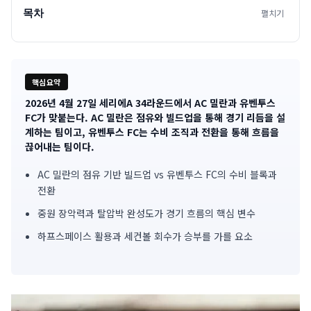
목차
펼치기
핵심요약
2026년 4월 27일 세리에A 34라운드에서 AC 밀란과 유벤투스
기
FC가 맞붙는다. AC 밀란은 점유와 빌드업을 통해 경기 리듬을 설
계하는 팀이고, 유벤투스 FC는 수비 조직과 전환을 통해 흐름을
사
끊어내는 팀이다.
핵
AC 밀란의 점유 기반 빌드업 vs 유벤투스 FC의 수비 블록과
심
전환
중원 장악력과 탈압박 완성도가 경기 흐름의 핵심 변수
요
하프스페이스 활용과 세컨볼 회수가 승부를 가를 요소
약