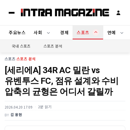
주요뉴스
사회
경제
스포츠
연예
국내 스포츠
스포츠 분석
스포츠
›
스포츠 분석
[세리에A] 34R AC 밀란 vs
유벤투스 FC, 점유 설계와 수비
압축의 균형은 어디서 갈릴까
2분 읽기
2026.04.20 17:09
김 용현
BY