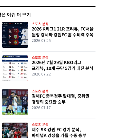
같은 이슈 더 보기
스포츠 분석
2026 K리그1 21R 프리뷰, FC서울
원정 강세와 강원FC 홈 수비력 주목
2026.07.25
스포츠 분석
2026년 7월 29일 KBO리그
프리뷰, 10개 구단 5경기 대진 분석
2026.07.22
스포츠 분석
김해FC 충북청주 맞대결, 중위권
경쟁의 중요한 승부
2026.07.17
스포츠 분석
제주 SK 강원 FC 경기 분석,
파이널A 경쟁을 가를 주중 승부