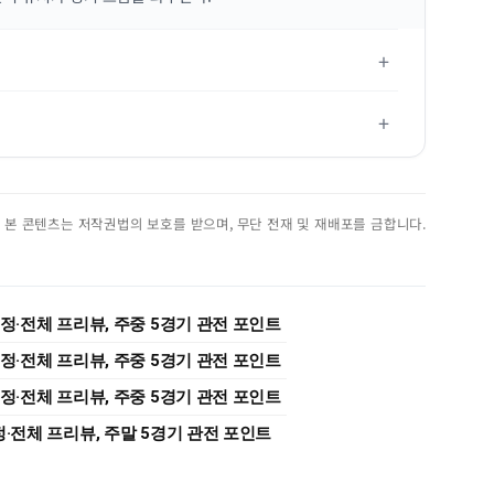
진. 본 콘텐츠는 저작권법의 보호를 받으며, 무단 전재 및 재배포를 금합니다.
 일정·전체 프리뷰, 주중 5경기 관전 포인트
 일정·전체 프리뷰, 주중 5경기 관전 포인트
 일정·전체 프리뷰, 주중 5경기 관전 포인트
일정·전체 프리뷰, 주말 5경기 관전 포인트