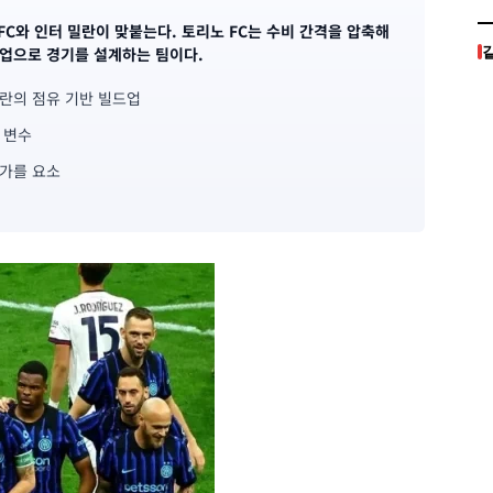
 FC와 인터 밀란이 맞붙는다. 토리노 FC는 수비 간격을 압축해
드업으로 경기를 설계하는 팀이다.
밀란의 점유 기반 빌드업
 변수
 가를 요소