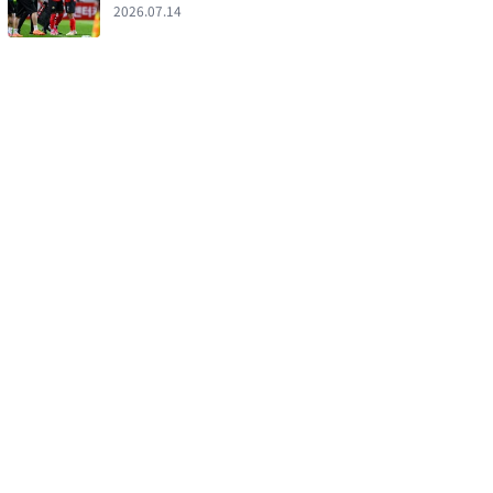
2026.07.14