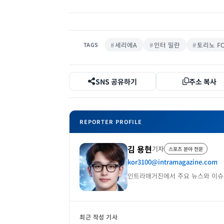
세리에A
인터 밀란
토리노 F
TAGS
SNS 공유하기
주소 복사
REPORTER PROFILE
김 용현
기자
스포츠 분야 전문
kor3100@intramagazine.com
인트라매거진에서 주요 뉴스와 이슈
최근 작성 기사