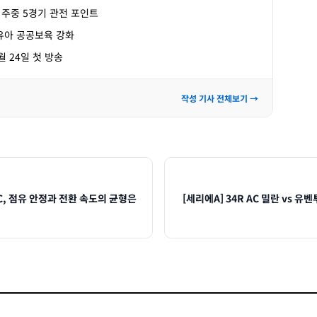
, 주중 5경기 관전 포인트
유아 공공보육 강화
월 24일 첫 방송
작성 기사 전체보기 →
 FC, 점유 안정과 전환 속도의 균형은
[세리에A] 34R AC 밀란 vs 