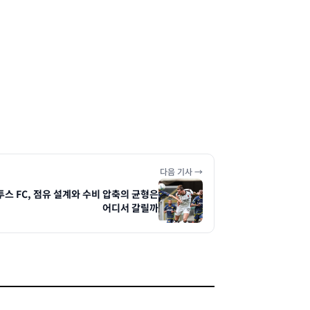
다음 기사 →
유벤투스 FC, 점유 설계와 수비 압축의 균형은
어디서 갈릴까