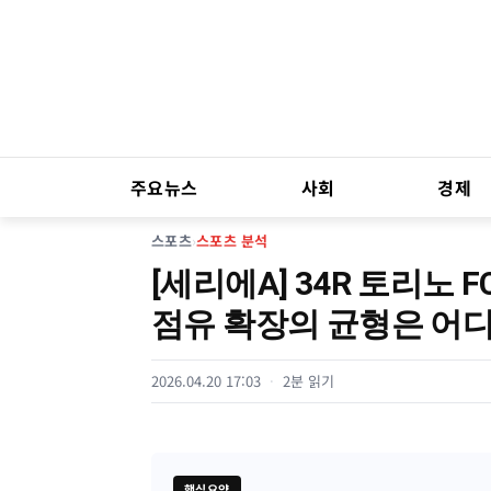
주요뉴스
사회
경제
스포츠
›
스포츠 분석
[세리에A] 34R 토리노 F
점유 확장의 균형은 어
2026.04.20 17:03
2분 읽기
핵심요약