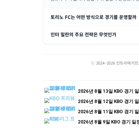
토리노 FC는 어떤 방식으로 경기를 운영할까
인터 밀란의 주요 전략은 무엇인가
ⓒ 2024–2026 인트라매거
2026년 8월 13일 KBO 경기
2026년 8월 12일 KBO 경기
2026년 8월 11일 KBO 경기
2026년 8월 9일 KBO 경기 