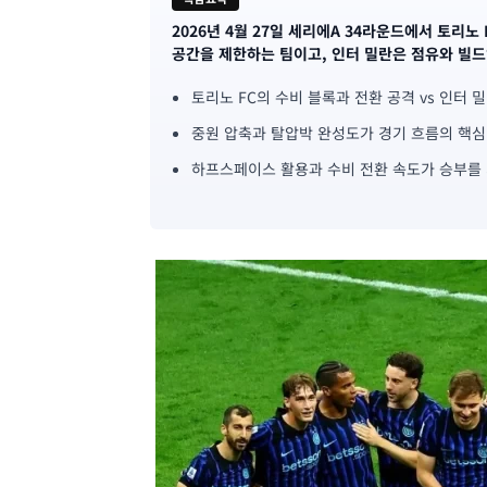
2026년 4월 27일 세리에A 34라운드에서 토리노
기
공간을 제한하는 팀이고, 인터 밀란은 점유와 빌
사
토리노 FC의 수비 블록과 전환 공격 vs 인터 
핵
중원 압축과 탈압박 완성도가 경기 흐름의 핵심
심
하프스페이스 활용과 수비 전환 속도가 승부를
요
약