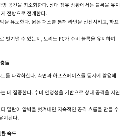
 중앙 공간을 최소화한다. 상대 점유 상황에서는 블록을 유지
르게 전방으로 전개한다.
박을 유도한다. 짧은 패스를 통해 라인을 전진시키고, 하프
 벗겨낼 수 있는지, 토리노 FC가 수비 블록을 유지하며
 충돌
루트를 다각화한다. 측면과 하프스페이스를 동시에 활용해
하는 데 집중한다. 수비 안정성을 기반으로 상대 공격을 지연
인터 밀란이 압박을 벗겨내면 지속적인 공격 흐름을 만들 수
 유지된다.
전환 속도